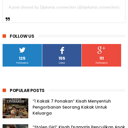
A post shared by Djakarta.connection (@djakarta.connection)
FOLLOW US
125
155
111
Followers
Likes
Followers
POPULAR POSTS
“1 Kakak 7 Ponakan” Kisah Menyentuh
Pengorbanan Seorang Kakak Untuk
Keluarga
“Stolen Girl” Kisah Dramatis Penculikan Anak