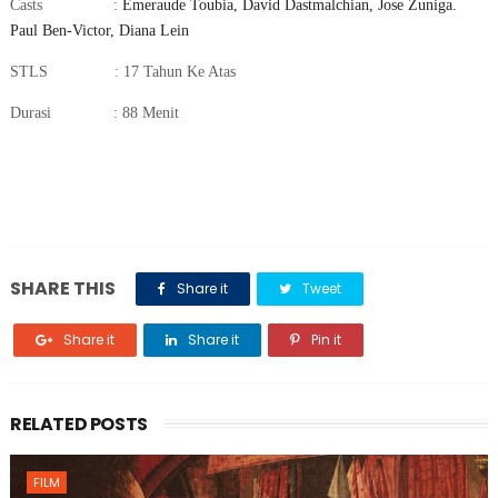
Casts
:
Emeraude Toubia, David Dastmalchian, Jose Zuniga.
Paul Ben-Victor, Diana Lein
STLS
: 17 Tahun Ke Atas
Durasi
: 88 Menit
SHARE THIS
Share it
Tweet
Share it
Share it
Pin it
RELATED POSTS
FILM