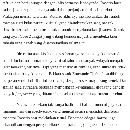
Afrika dan berhubungan dengan iblis bernama Kobayende. Rosario baru
sadar, jika ternyata namanya ada dalam perjanjian di ritual tersebut.
Walaupun merasa terancam, Rosario akhirnya memberanikan diri untuk
mempelajari buku petunjuk ritual yang disembunyikan sang nenenk.
Rosario berusaha memutus kutukan untuk menyelamatkan jiwanya. Sosok
sang ayah (Jose Zuniga) yang datang kemudian, justru membuka tabir
rahasia sang nenek yang disembunyikan selama ini.
Ide cerita atau kisah di atas sebenarnya sudah banyak dibesut di
film-film horror, dimana banyak ritual sihir dari banyak wilayah menjadi
latar belakang ceritnya. Tapi yang menarik di film ini, sang sutradara tidak
melibatkan banyak pemain. Bahkan sosok Emeraude Toubia bisa dibilang
berperan sendiri di film ini, berakting dengan sosok mayat sang nenek. Dari
sinilah sang sutradara berusaha membangun ketegangan, didukung dengan
banyak
jumpscare
yang diitampilkan selama berada di apartment tersebut.
Nuansa mencekam tak hanya hadir dari hal itu, muncul juga dari
imajinasi liar dan sosok-sosok yang muncul secara mendadak dan terus
meneror Rosario saat melakukan ritual. Beberapa adegan horror juga
ditampilkan dengan pengambilan sudut pandang yang tepat. Dan tanpa