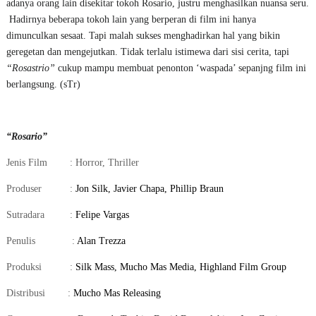
adanya orang lain disekitar tokoh Rosario, justru menghasilkan nuansa seru.
Hadirnya beberapa tokoh lain yang berperan di film ini hanya
dimunculkan sesaat. Tapi malah sukses menghadirkan hal yang bikin
geregetan dan mengejutkan. Tidak terlalu istimewa dari sisi cerita, tapi
“Rosastrio”
cukup mampu membuat penonton ‘waspada’ sepanjng film ini
berlangsung. (sTr)
“Rosario”
Jenis Film
: Horror, Thriller
Produser
:
Jon Silk, Javier Chapa, Phillip Braun
Sutradara
:
Felipe Vargas
Penulis
:
Alan Trezza
Produksi
:
Silk Mass, Mucho Mas Media, Highland Film Group
Distribusi
:
Mucho Mas Releasing