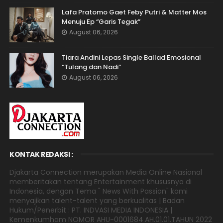
Lafa Pratomo Gaet Feby Putri & Matter Mos
Menuju Ep “Garis Tegak”
August 06, 2026
Tiara Andini Lepas Single Ballad Emosional
“Tulang dan Nadi”
August 06, 2026
KONTAK REDAKSI :
Djakarta Connection merupakan Media Online Nasional
memberitakan tentang Entertainment khususnya di
Indonesia, dengan Tema " News With Passion" kami
menyajikan talent-talent yang berkualitas | Badan
Hukum/Penerbit : PT. INDVASI MEDIA INDONESIA |
Kemenkumham NOMOR AHU-0001684.AH.01.01.TAHUN 2022