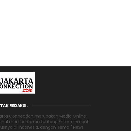
TAK REDAKSI :
arta Connection merupakan Media Online
onal memberitakan tentang Entertainment
usnya di Indonesia, dengan Tema " News