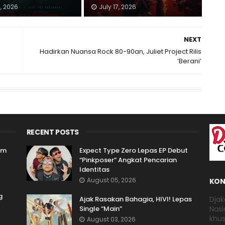
3, 2026
July 17, 2026
NEXT
Hadirkan Nuansa Rock 80-90an, Juliet Project Rilis
‘Berani’
RECENT POSTS
um
Expect Type Zero Lepas EP Debut
“Pinkposer” Angkat Pencarian
Identitas
August 05, 2026
KON
g
Ajak Rasakan Bahagia, HIVI! Lepas
Djak
Single “Main”
Nasi
khus
August 03, 2026