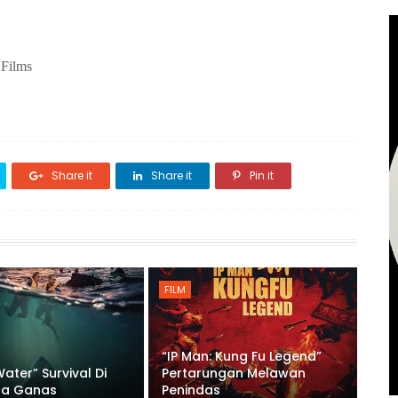
ilms
Share it
Share it
Pin it
FILM
“IP Man: Kung Fu Legend”
ater” Survival Di
Pertarungan Melawan
a Ganas
Penindas