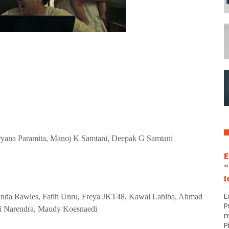
Paramita, Manoj K Samtani, Deepak G Samtani
E
“
I
E
es, Fatih Unru, Freya JKT48, Kawai Labiba, Ahmad
P
i Narendra, Maudy Koesnaedi
m
P