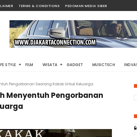
LAIMER
TERMS & CONDITIONS
PEDOMAN MEDIA SIBER
IFE STYLE
FILM
WISATA
GADGET
MUSICTECH
INDVAS
entuh Pengorbanan Seorang Kakak Untuk Keluarga
sah Menyentuh Pengorbanan
luarga