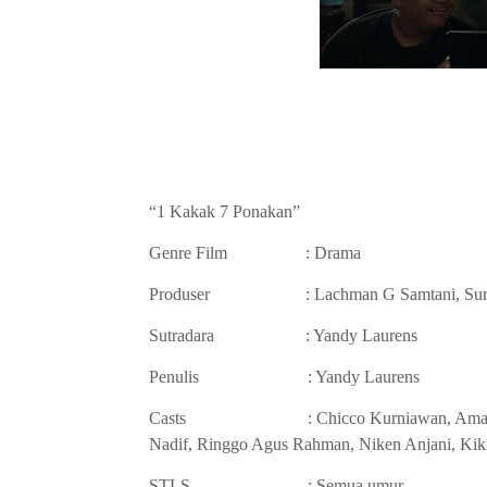
“1 Kakak 7 Ponakan”
Genre Film :
Drama
Produser : Lachman G Samtani, Suryana 
Sutradara : Yandy Laurens
Penulis : Yandy Laurens
Casts : Chicco Kurniawan, Amanda Rawl
Nadif, Ringgo Agus Rahman, Niken Anjani, Kik
STLS : Semua umur