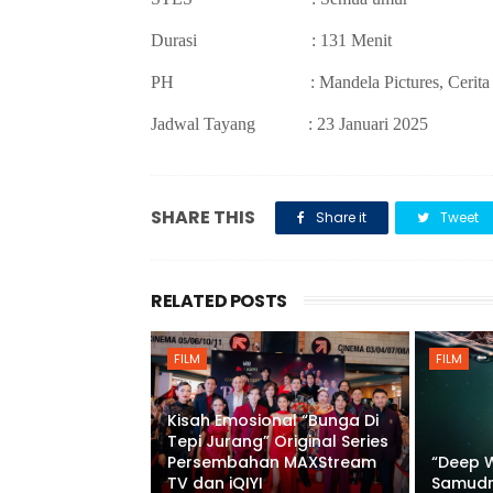
Durasi : 131 Menit
PH : Mandela Pictures, Cerita F
Jadwal Tayang :
23 Januari 2025
SHARE THIS
Share it
Tweet
RELATED POSTS
FILM
FILM
Kisah Emosional “Bunga Di
Tepi Jurang” Original Series
Persembahan MAXStream
“Deep W
TV dan iQIYI
Samudr