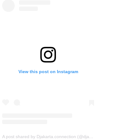
View this post on Instagram
A post shared by Djakarta.connection (@djakarta.connection)