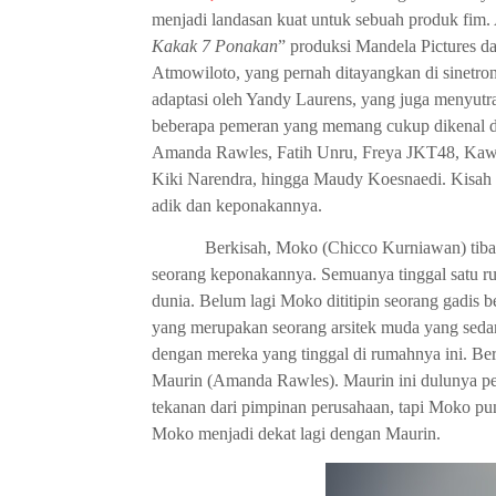
menjadi landasan kuat untuk sebuah produk fim. 
Kakak 7 Ponakan
” produksi Mandela Pictures da
Atmowiloto, yang pernah ditayangkan di sinetron
adaptasi oleh Yandy Laurens, yang juga menyutra
beberapa pemeran yang memang cukup dikenal di 
Amanda Rawles, Fatih Unru, Freya JKT48, Kaw
Kiki Narendra, hingga Maudy Koesnaedi. Kisah 
adik dan keponakannya.
Berkisah, Moko (Chicco Kurniawan) tiba-
seorang keponakannya. Semuanya tinggal satu r
dunia. Belum lagi Moko dititipin seorang gadis
yang merupakan seorang arsitek muda yang seda
dengan mereka yang tinggal di rumahnya ini. Be
Maurin (Amanda Rawles). Maurin ini dulunya pe
tekanan dari pimpinan perusahaan, tapi Moko pun
Moko menjadi dekat lagi dengan Maurin.