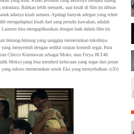
ki naskah yang kuat. Kisah pemuda yang akhirnya menjadi tulang
sutradara. Bahkan lebih menarik, saat kisah di film ini dibuat
rmasuk adanya kisah asmara. Apalagi banyak adegan yang
relate
ih mengadaptasi kisah dari sang penulis kawakan, adalah
y Laurens bisa mengaplikasikan dengan baik dalam film ini.
rkan bintang-bintang yang sanggup memerankan tokohnya
 yang menyentuh dengan sedikit sisipan komedi segar. Para
 peran Chicco Kurniawan sebagai Moko, atau Freya JKT48
adik Moko) yang bisa memberi kelucuan yang segar dari peran
 yang sukses memerankan sosok Eka yang menyebalkan. (sTr)