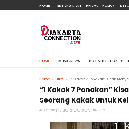
HOME
TENTANG KAMI
PRIVACY POLICY
DESC
HOME
MUSICNEWS
HOT SELEBRITAS
L
Home
>
film
>
“1 Kakak 7 Ponakan” Kisah Meny
“1 Kakak 7 Ponakan” Ki
Seorang Kakak Untuk Ke
Admin
Januari 20, 2025
film