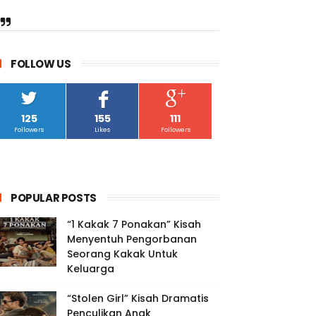
FOLLOW US
125
155
111
Followers
Likes
Followers
POPULAR POSTS
“1 Kakak 7 Ponakan” Kisah
Menyentuh Pengorbanan
Seorang Kakak Untuk
Keluarga
“Stolen Girl” Kisah Dramatis
Penculikan Anak