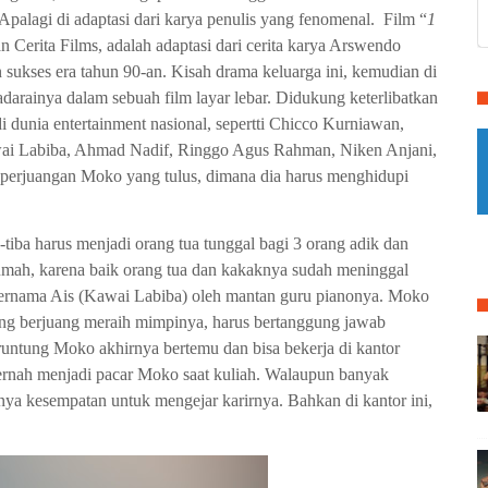
Apalagi di adaptasi dari karya penulis yang fenomenal. Film “
1
n Cerita Films, adalah adaptasi dari cerita karya Arswendo
 sukses era tahun 90-an. Kisah drama keluarga ini, kemudian di
darainya dalam sebuah film layar lebar. Didukung keterlibatkan
dunia entertainment nasional, sepertti Chicco Kurniawan,
ai Labiba, Ahmad Nadif, Ringgo Agus Rahman, Niken Anjani,
perjuangan Moko yang tulus, dimana dia harus menghidupi
tiba harus menjadi orang tua tunggal bagi 3 orang adik dan
umah, karena baik orang tua dan kakaknya sudah meninggal
 bernama Ais (Kawai Labiba) oleh mantan guru pianonya. Moko
ng berjuang meraih mimpinya, harus bertanggung jawab
runtung Moko akhirnya bertemu dan bisa bekerja di kantor
rnah menjadi pacar Moko saat kuliah. Walaupun banyak
ya kesempatan untuk mengejar karirnya. Bahkan di kantor ini,