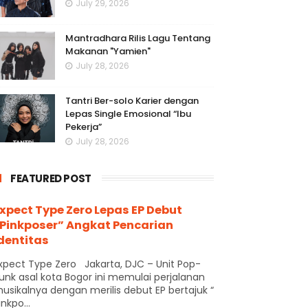
July 29, 2026
Mantradhara Rilis Lagu Tentang
Makanan "Yamien"
July 28, 2026
Tantri Ber-solo Karier dengan
Lepas Single Emosional “Ibu
Pekerja”
July 28, 2026
FEATURED POST
xpect Type Zero Lepas EP Debut
Pinkposer” Angkat Pencarian
dentitas
xpect Type Zero Jakarta, DJC – Unit Pop-
unk asal kota Bogor ini memulai perjalanan
usikalnya dengan merilis debut EP bertajuk “
inkpo...