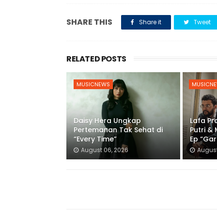
SHARE THIS
Share it
Tweet
RELATED POSTS
MUSICNEWS
MUSICN
Daisy Hera Ungkap
Lafa P
Pertemanan Tak Sehat di
Putri &
“Every Time”
Ep “Gar
August 06, 2026
August