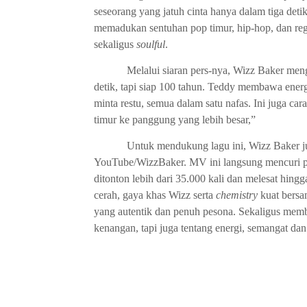
seseorang yang jatuh cinta hanya dalam tiga deti
memadukan sentuhan pop timur, hip-hop, dan re
sekaligus
soulful
.
Melalui siaran pers-nya, Wizz Baker men
detik, tapi siap 100 tahun. Teddy membawa energi
minta restu, semua dalam satu nafas. Ini juga c
timur ke panggung yang lebih besar,”
Untuk mendukung lagu ini, Wizz Baker
YouTube/WizzBaker. MV ini langsung mencuri pe
ditonton lebih dari 35.000 kali dan melesat hing
cerah, gaya khas Wizz serta
chemistry
kuat bersa
yang autentik dan penuh pesona. Sekaligus mem
kenangan, tapi juga tentang energi, semangat dan 