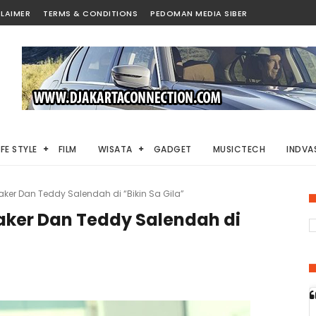
LAIMER
TERMS & CONDITIONS
PEDOMAN MEDIA SIBER
IFE STYLE
FILM
WISATA
GADGET
MUSICTECH
INDVAS
ker Dan Teddy Salendah di “Bikin Sa Gila”
aker Dan Teddy Salendah di