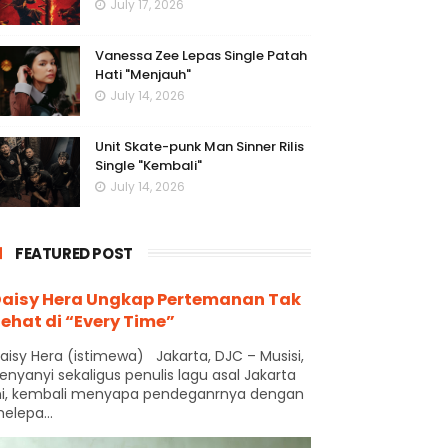
July 17, 2026
Vanessa Zee Lepas Single Patah
Hati "Menjauh"
July 14, 2026
Unit Skate-punk Man Sinner Rilis
Single "Kembali"
July 14, 2026
FEATURED POST
aisy Hera Ungkap Pertemanan Tak
ehat di “Every Time”
aisy Hera (istimewa) Jakarta, DJC – Musisi,
enyanyi sekaligus penulis lagu asal Jakarta
ni, kembali menyapa pendeganrnya dengan
elepa...