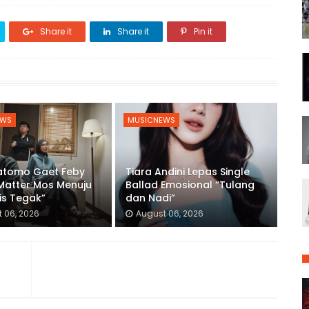
Share it
Share it
Pin it
EWS
MUSICNEWS
ratomo Gaet Feby
Tiara Andini Lepas Single
 Matter Mos Menuju
Ballad Emosional “Tulang
is Tegak”
dan Nadi”
 06, 2026
August 06, 2026