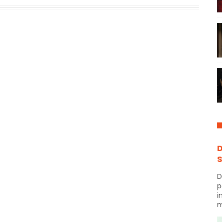
D
S
D
p
i
m