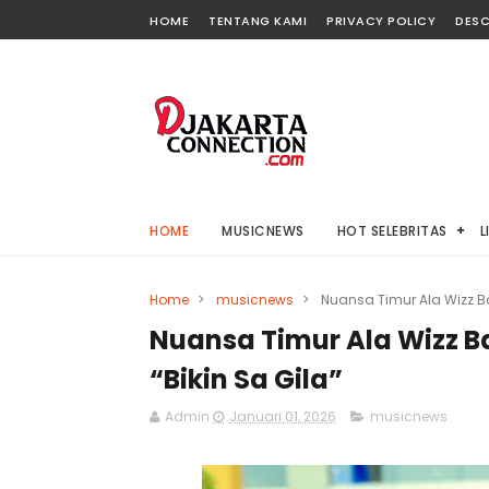
HOME
TENTANG KAMI
PRIVACY POLICY
DESC
HOME
MUSICNEWS
HOT SELEBRITAS
L
Home
>
musicnews
>
Nuansa Timur Ala Wizz Ba
Nuansa Timur Ala Wizz B
“Bikin Sa Gila”
Admin
Januari 01, 2026
musicnews