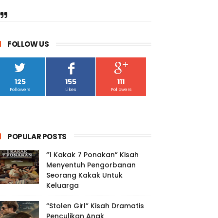
FOLLOW US
125
155
111
Followers
Likes
Followers
POPULAR POSTS
“1 Kakak 7 Ponakan” Kisah
Menyentuh Pengorbanan
Seorang Kakak Untuk
Keluarga
“Stolen Girl” Kisah Dramatis
Penculikan Anak