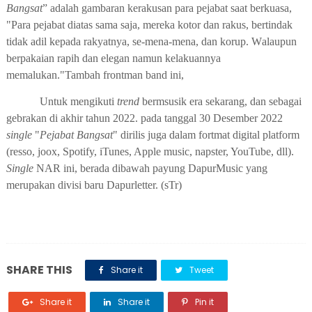
B
ang
s
at
”
adalah gambaran kerakusan para pejabat saat berkuasa
,
"
P
ara pejabat diatas sama
saja,
mereka kotor dan rakus
,
bertindak
tidak adil kepada rakyatnya,
se-mena
-mena
,
dan
korup
. W
alaupun
berpakaian rapih dan elegan namun
kelakuannya
memalukan.
"
Tambah
frontman
band ini,
Untuk mengikuti
trend
bermsusik era sekarang, dan sebagai
gebrakan di akhir tahun 2022
.
pada tanggal 30 Desember 2022
single
"
Pejabat
B
ang
s
at
"
di
rilis
juga dalam fortmat
digital platform
(
resso, joox, Spotify, iTunes, Apple music, napster, YouTube, dll)
.
Single
NAR ini, berada dibawah
payung DapurMusic
yang
merupakan divisi baru
D
apurletter.
(sTr)
SHARE THIS
Share it
Tweet
Share it
Share it
Pin it