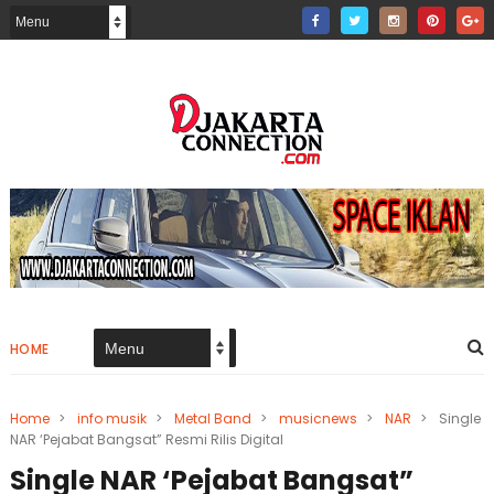
HOME
Home
>
info musik
>
Metal Band
>
musicnews
>
NAR
>
Single
NAR ‘Pejabat Bangsat” Resmi Rilis Digital
Single NAR ‘Pejabat Bangsat”