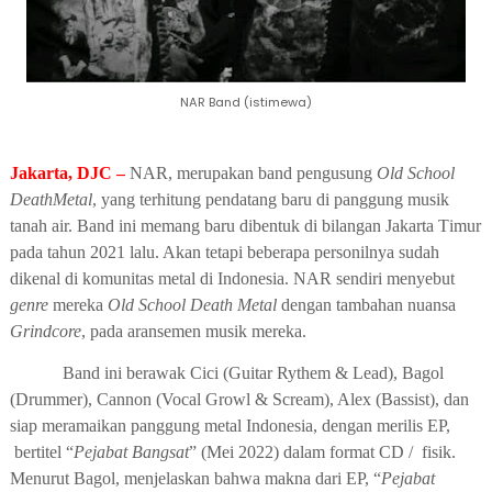
NAR Band (istimewa)
Jakarta, DJC –
NAR, merupakan b
and
pengusung
Old School
DeathMetal
, yang terhitung pendatang baru di panggung musik
tanah air. Band ini memang
baru
dibentuk
di
bilangan Jakarta
T
imur
pada
tahun 2021
lalu. Akan tetapi beberapa personilnya sudah
dikenal di komunitas metal di Indonesia.
NAR sendiri menyebut
genre
mereka
Old School Death Metal
dengan
tambahan
nuansa
Grindcore
, pada aransemen musik mereka.
Band ini berawak
Cici (Guitar Rythem & Lead),
Bagol
(Drummer), Cannon (Vocal Growl & Scream), Alex (Bassist)
, dan
siap meramaikan panggung metal Indonesia, dengan merilis EP,
bertitel
“
Pejabat Bangsat
”
(
Mei 2022
)
dalam format CD /
fisik.
M
enurut Bagol
,
menjelaskan bahwa makna dari EP,
“
P
ejabat