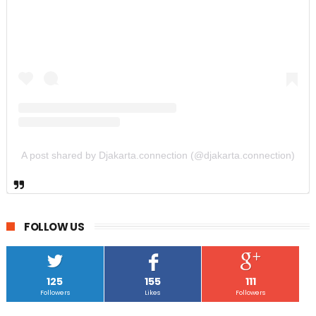
A post shared by Djakarta.connection (@djakarta.connection)
FOLLOW US
125
155
111
Followers
Likes
Followers