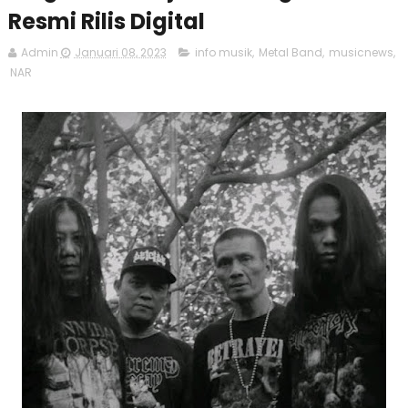
Resmi Rilis Digital
Admin
Januari 08, 2023
info musik
,
Metal Band
,
musicnews
,
NAR