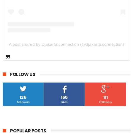
A post shared by Djakarta.connection (@djakarta.connection)
FOLLOW US
125
155
111
Followers
Likes
Followers
POPULAR POSTS