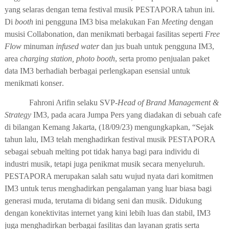
yang
selaras dengan tema festival musik PESTAPORA tahun ini
.
Di
booth
ini pengguna IM3 bisa melakukan
Fan
Meeting
dengan
musisi Collabonation, dan menikmati berbagai fasilitas seperti
Free
Flow
minuman
infused water
dan jus buah untuk pengguna IM3,
area
charging station, photo booth
, serta promo penjualan paket
data IM3 berhadiah berbagai perlengkapan esensial untuk
menikmati konser
.
Fahroni Arifin selaku SVP-
Head of Brand Management &
Strategy
IM3
, pada acara Jumpa Pers yang diadakan di sebuah cafe
di bilangan Kemang Jakarta, (18/09/23)
men
gungkapkan
, “Sejak
tahun lalu, IM3 telah menghadirkan festival musik PESTAPORA
sebagai sebuah melting pot tidak hanya bagi para individu di
industri musik, tetapi juga penikmat musik secara menyeluruh.
PESTAPORA merupakan salah satu wujud nyata dari komitmen
IM3 untuk terus menghadirkan pengalaman yang luar biasa bagi
generasi muda, terutama di bidang seni dan musik. Didukung
dengan konektivitas internet yang kini lebih luas dan stabil, IM3
juga menghadirkan berbagai fasilitas dan layanan gratis serta