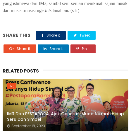
yang istimewa dari IM3, sambil seru-seruan menikmati sajian musik
dari musisi-musisi nge-
hits
tanah air. (sTr)
SHARE THIS
Share it
Tweet
Share it
Share it
Pin it
RELATED POSTS
IM3
IM3 Dan PESTAPORA, Ajak Generasi Muda Nikmati Hidup
Seru Dan Simpel
September 18, 2023