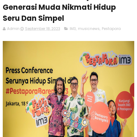
Generasi Muda Nikmati Hidup
Seru Dan Simpel
Admin
September 18, 2023
IM3
,
musicnews
,
Pestapora