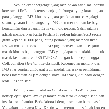
Sebuah event bergengsi yang
merupakan salah satu bentuk
konsistensi IM3 untuk terus menjaga hubungan yang kuat dengan
para pelanggan IM3, khususnya para penikmat music
. Apalagi
selama gelaran ini berlangsung, IM3 akan
memberikan berbagai
keuntungan dan layanan gratis yang d
id
apat
kan.
Salah satunya
adalah memberikan Kartu Perdana Freedom Internet 9GB secara
gratis kepada 10.000 pengunjung
pertama yang membeli tiket
festival musik ini.
Selain itu, IM3 juga menyediakan akses jalur
masuk khusus bagi pengguna IM3 yang dapat memudahkan untuk
masuk ke dalam area PESTAPORA dengan lebih cepat hingga
Collabonation
Merchandise
eksklusif.
Kesempatan menarik dari
IM3
agar
pengunjung
dapat lebih mudah merasakan pengalaman
bebas internetan 24 jam dengan sinyal IM3 yang kini hadir dengan
lebih luas dan stabil
.
IM3 juga menghadirkan
Collabonation
Booth
dengan
konsep
open space
layaknya taman buah terbuka
dengan
sentuhan
instalasi seni bambu
. B
erkolaborasi dengan seniman bambu asal
Yogyakarta bernama Novi Kristinawati
, merupakan sebuah konsep