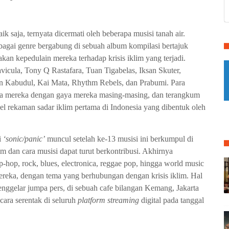
ik saja, ternyata dicermati oleh beberapa musisi tanah air.
rbagai genre bergabung
di
sebuah album kompilasi bertajuk
an kepedulain mereka terhadap krisis iklim yang terjadi.
icula, Tony Q Rastafara, Tuan Tigabelas, Iksan Skuter,
 Kabudul, Kai Mata, Rhythm Rebels, dan Prabumi.
Para
ya mereka dengan gaya mereka masing-masing, dan terangkum
el rekaman sadar iklim pertama di Indonesia yang dibentuk oleh
i
‘sonic/panic’
muncul setelah ke-13 musisi ini berkumpul di
im dan cara musisi dapat turut berkontribusi.
Akhirnya
p-hop, rock, blues, electronica, reggae pop, hingga world music
reka, dengan tema yang berhubungan dengan krisis iklim. Hal
 menggelar jumpa pers, di sebuah cafe bilangan Kemang, Jakarta
cara serentak di seluruh
platform streaming
digital pada tanggal