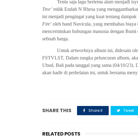
Tentu saja lagu bertema alam menjadi isy
Tree’
milik Endah N Rhesa yang menggambarkan du
ini menjadi pengingat yang kuat tentang dampak 
Fire
’ oleh band Navicula
, yang
membahas biaya 
mencerminkan hubungan manusia dengan Bumi 
sebuah harga.
Untuk
artwork
nya
album ini,
didesain ol
FSTVLST, Dalam rangka peluncuran album, akan
Ubud, Bali pada tanggal yang sama
(04/10/23)
.
D
akan hadir di perhelatan ini
,
untuk bersama menyu
SHARE THIS
Share it
Tweet
RELATED POSTS