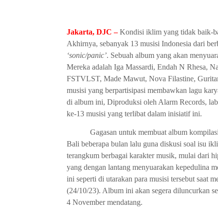
Jakarta, DJC –
Kondisi iklim yang tidak baik-ba
Akhirnya, sebanyak
13 musisi Indonesia dari be
‘sonic/panic’
. Sebuah album yang akan menyuarak
Mereka adalah
Iga Massardi, Endah N Rhesa, Nav
FSTVLST, Made Mawut, Nova Filastine, Guritan
musisi yang berpartisipasi membawkan lagu kar
di album ini, D
iproduksi oleh Alarm Records, lab
ke-13 musisi yang terlibat dalam inisiatif ini.
Gagasan untuk membuat album kompilas
Bali beberapa bulan lalu guna diskusi soal isu ikl
terangkum berbagai karakter musik, mulai dari
hi
yang dengan lantang menyuarakan kepedulina me
ini seperti di utarakan para musisi tersebut saat
(24/10/23).
Album ini
akan segera diluncurkan se
4 November mendatang.