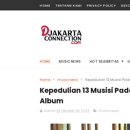
HOME
TENTANG KAMI
PRIVACY POLICY
DESC
HOME
MUSICNEWS
HOT SELEBRITAS
L
Home
>
musicnews
>
Kepedulian 13 Musisi Pad
Kepedulian 13 Musisi Pad
Album
Admin
Oktober 26, 2023
musicnews