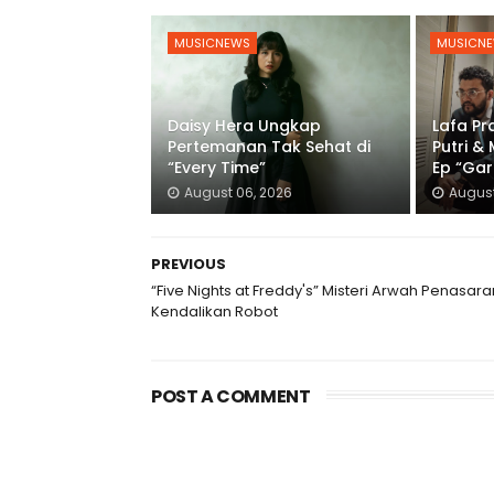
MUSICNEWS
MUSICN
Daisy Hera Ungkap
Lafa P
Pertemanan Tak Sehat di
Putri &
“Every Time”
Ep “Gar
August 06, 2026
August
PREVIOUS
“Five Nights at Freddy's” Misteri Arwah Penasara
Kendalikan Robot
POST A COMMENT