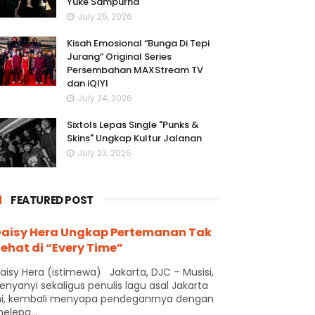
Yuke Sampurna
July 25, 2026
Kisah Emosional “Bunga Di Tepi
Jurang” Original Series
Persembahan MAXStream TV
dan iQIYI
July 24, 2026
Sixtols Lepas Single "Punks &
Skins" Ungkap Kultur Jalanan
July 23, 2026
FEATURED POST
aisy Hera Ungkap Pertemanan Tak
ehat di “Every Time”
aisy Hera (istimewa) Jakarta, DJC – Musisi,
enyanyi sekaligus penulis lagu asal Jakarta
ni, kembali menyapa pendeganrnya dengan
elepa...