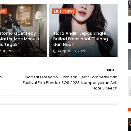
EWS
MUSICNEWS
ratomo Gaet Feby
Tiara Andini Lepas Single
 Matter Mos Menuju
Ballad Emosional “Tulang
is Tegak”
dan Nadi”
 06, 2026
August 06, 2026
NEXT
n
Indosat Ooredoo Hutchison Gelar Kompetisi dan
Festival Film Pendek SOS 2023, Kampanyekan Anti
Hate Speech