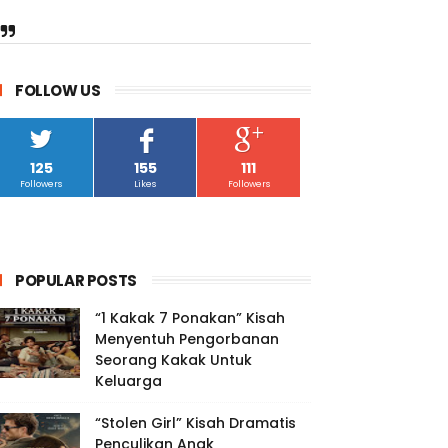
FOLLOW US
125
155
111
Followers
Likes
Followers
POPULAR POSTS
“1 Kakak 7 Ponakan” Kisah
Menyentuh Pengorbanan
Seorang Kakak Untuk
Keluarga
“Stolen Girl” Kisah Dramatis
Penculikan Anak