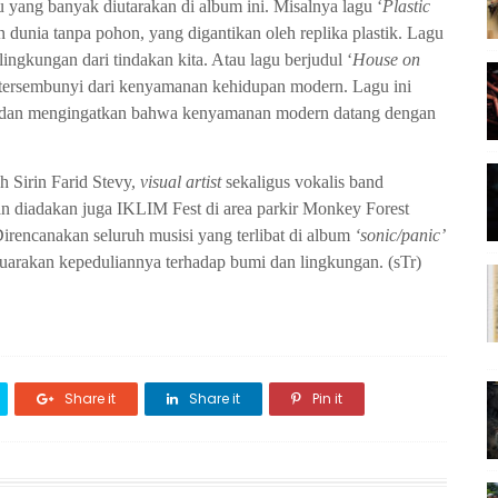
u yang banyak diutarakan di album ini. Misalnya l
agu ‘
Plastic
nia tanpa pohon, yang digantikan oleh replika plastik. Lagu
lingkungan dari tindakan kita
. Atau lagu
berjudul ‘
House on
tersembunyi dari kenyamanan kehidupan modern. Lagu ini
dan mengingatkan bahwa kenyamanan modern datang dengan
eh Sirin Farid Stevy,
visual artist
sekaligus vokalis band
 diadakan juga IKLIM Fest di area parkir Monkey Forest
irencanakan
seluruh musisi yang terlibat di album
‘sonic/panic’
arakan kepeduliannya terhadap bumi dan lingkungan.
(sTr)
Share it
Share it
Pin it