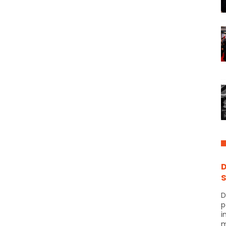
D
S
D
p
i
m