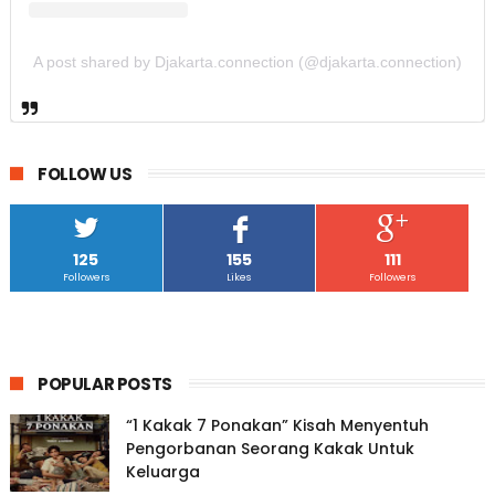
A post shared by Djakarta.connection (@djakarta.connection)
FOLLOW US
125
155
111
Followers
Likes
Followers
POPULAR POSTS
“1 Kakak 7 Ponakan” Kisah Menyentuh
Pengorbanan Seorang Kakak Untuk
Keluarga