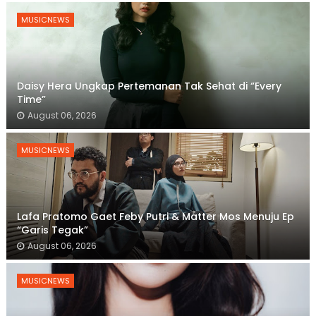
MUSICNEWS
Daisy Hera Ungkap Pertemanan Tak Sehat di “Every
Time”
August 06, 2026
MUSICNEWS
Lafa Pratomo Gaet Feby Putri & Matter Mos Menuju Ep
“Garis Tegak”
August 06, 2026
MUSICNEWS