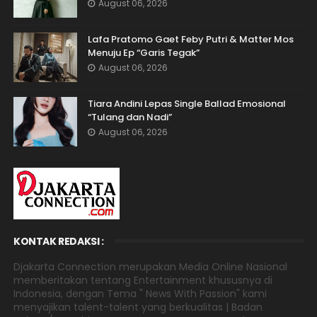
August 06, 2026
Lafa Pratomo Gaet Feby Putri & Matter Mos
Menuju Ep “Garis Tegak”
August 06, 2026
Tiara Andini Lepas Single Ballad Emosional
“Tulang dan Nadi”
August 06, 2026
KONTAK REDAKSI :
Djakarta Connection merupakan Media Online Nasional
memberitakan tentang Entertainment khususnya di
Indonesia, dengan Tema " News With Passion" kami
menyajikan talent-talent yang berkualitas | Badan