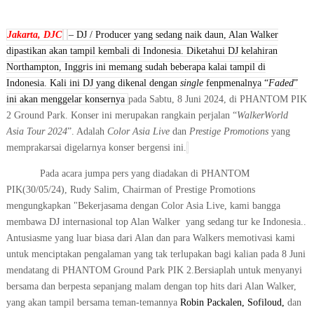
Jakarta, DJC
– DJ / Producer yang sedang naik daun, Alan Walker
dipastikan akan tampil kembali di Indonesia. Diketahui DJ kelahiran
Northampton, Inggris ini memang sudah beberapa kalai tampil di
Indonesia. Kali ini DJ yang dikenal dengan
single
fenpmenalnya “
Faded
”
ini akan menggelar konsernya
pada Sabtu, 8 Juni 2024, di PHANTOM PIK
2 Ground Park. Konser ini merupakan rangkain perjalan “
WalkerWorld
Asia Tour 2024
”. Adalah
Color Asia Live
dan
Prestige Promotions
yang
memprakarsai digelarnya konser bergensi ini.
Pada acara jumpa pers yang diadakan di PHANTOM
PIK(30/05/24), Rudy Salim, Chairman of Prestige Promotions
mengungkapkan "Bekerjasama dengan Color Asia Live, kami bangga
membawa DJ internasional top Alan Walker
yang sedang tur ke Indonesia..
Antusiasme yang luar biasa dari Alan dan para Walkers memotivasi kami
untuk menciptakan pengalaman yang tak terlupakan bagi kalian pada 8 Juni
mendatang di PHANTOM Ground Park PIK 2.Bersiaplah untuk menyanyi
bersama dan berpesta sepanjang malam dengan top hits dari Alan Walker,
yang akan tampil bersama teman-temannya
Robin Packalen, Sofiloud,
dan