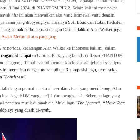
bagi pecinta
Electronic Dance Music
(EDM). Apalagi ada hal menarik,
abtu, 8 Juni 2024, di PHANTOM PIK 2. Selain kali ini merupakan
 banyak
hits
ini akan menyajikan aksi yang istimewa, yaitu dengan
apa nama yang diboyongnya, misalnya
Sofi Loud dan Robin Packalen,
emang pernah berkolaborasi dengan DJ ini. Bahkan Alan Walker juga
l-Azhar Medan di atas panggung
.
 Promotions
, kedatangan Alan Walker ke Indonesia kali ini, dalam
 mengambil tempat di
Ground Park, yang berada di depan PHANTOM
an panggung. Tampil sambil memainkan keyboard. jebolan sekaligus
 ini memukau dengan menampilkan 3 komposisi lagu, termasuk 2
an
"Loneliness".
iah dengan permainan sinar laser dan visual yang mendukung. Alan
g
lagu-lagu EDM yang enerjik dan menghentak. Beberapa lagu yang
l pencinta musik di tanah air. Mulai lagu
“
The Spectre”, “Move Your
ldplay) yang dusah di-
remix
.