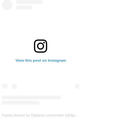
View this post on Instagram
A post shared by Djakarta.connection (@djakarta.connection)