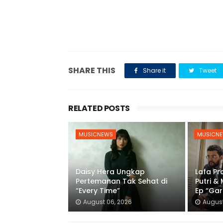
SHARE THIS
Share it
Tweet
RELATED POSTS
MUSICNEWS
MUSICN
Daisy Hera Ungkap
Lafa P
Pertemanan Tak Sehat di
Putri &
“Every Time”
Ep “Gar
August 06, 2026
August