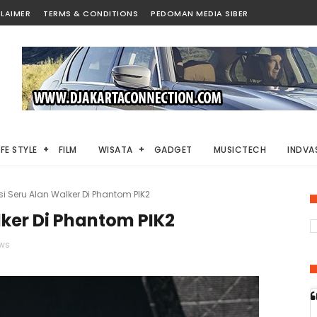
LAIMER
TERMS & CONDITIONS
PEDOMAN MEDIA SIBER
IFE STYLE
FILM
WISATA
GADGET
MUSICTECH
INDVAS
i Seru Alan Walker Di Phantom PIK2
lker Di Phantom PIK2
ws