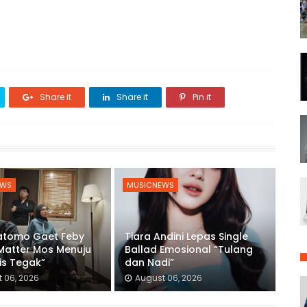
Share it
Share it
Pin it
EWS
MUSICNEWS
ratomo Gaet Feby
Tiara Andini Lepas Single
 Matter Mos Menuju
Ballad Emosional “Tulang
is Tegak”
dan Nadi”
 06, 2026
August 06, 2026