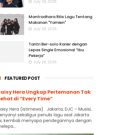
July 29, 2026
Mantradhara Rilis Lagu Tentang
Makanan "Yamien"
July 28, 2026
Tantri Ber-solo Karier dengan
Lepas Single Emosional “Ibu
Pekerja”
July 28, 2026
FEATURED POST
aisy Hera Ungkap Pertemanan Tak
ehat di “Every Time”
aisy Hera (istimewa) Jakarta, DJC – Musisi,
enyanyi sekaligus penulis lagu asal Jakarta
ni, kembali menyapa pendeganrnya dengan
elepa...