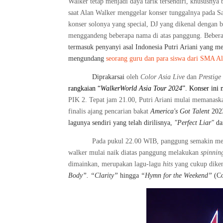
Walker tetap menjadi daya tarik tersendiri, khususnya 
saat Alan Walker menggelar konser tunggalnya pada S
konser solonya yang special, DJ yang dikenal dengan
menggandeng beberapa nama di atas panggung. Beber
termasuk penyanyi asal Indonesia Putri Ariani yang m
mengundang
seorang guru dan para siswa dari SMA A
Diprakarsai
oleh
Color Asia Live
dan
Prestige
rangkaian
“
WalkerWorld Asia Tour 2024
”. Konser ini
PIK 2. Tepat jam 21.00, Putri Ariani mulai memanask
finalis ajang pencarian bakat
America's Got Talent
2023
lagunya sendiri yang telah dirilisnya,
"Perfect Liar"
d
Pada pukul 22.00 WIB, panggung semakin mer
walker mulai naik diatas panggung melakukan
spinnin
dimainkan, merupakan lagu-lagu
hits
yang cukup dikena
Body”. “Clarity”
hingga
“Hymn for the Weekend”
(Co