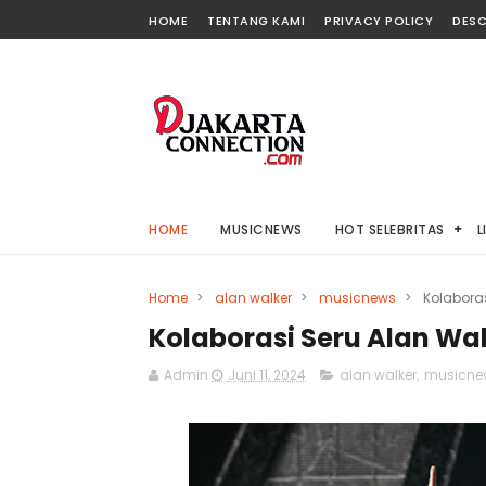
HOME
TENTANG KAMI
PRIVACY POLICY
DESC
HOME
MUSICNEWS
HOT SELEBRITAS
L
Home
>
alan walker
>
musicnews
>
Kolaboras
Kolaborasi Seru Alan Wa
Admin
Juni 11, 2024
alan walker
,
musicne