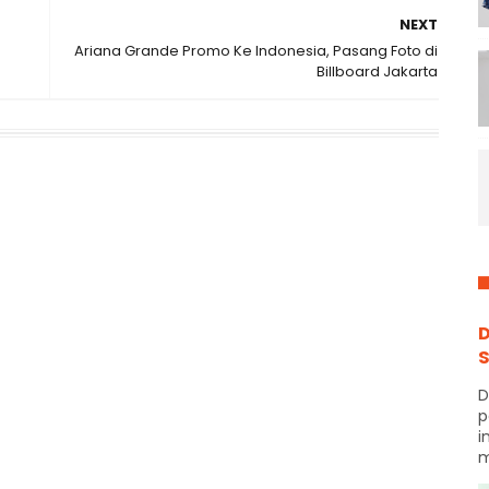
NEXT
Ariana Grande Promo Ke Indonesia, Pasang Foto di
Billboard Jakarta
D
S
D
p
i
m