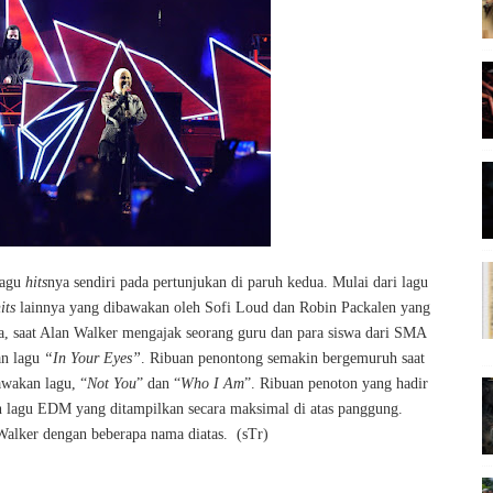
lagu
hits
nya sendiri pada pertunjukan di paruh kedua. Mulai dari lagu
its
lainnya yang dibawakan oleh Sofi Loud dan Robin Packalen yang
a, saat Alan Walker mengajak seorang guru dan para siswa dari SMA
an lagu
“In Your Eyes”
. Ribuan penontong semakin bergemuruh saat
awakan lagu, “
Not You
” dan “
Who I Am
”. Ribuan penoton yang hadir
an lagu EDM yang ditampilkan secara maksimal di atas panggung.
 Walker dengan beberapa nama diatas.
(sTr)