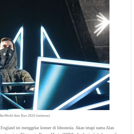
lkerWorld Asia Tour 2024 (istimewa)
 England ini menggelar konser di Idnonesia. Akan tetapi nama Alan