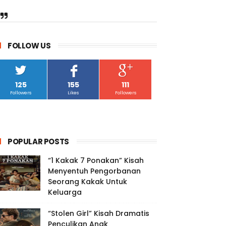
FOLLOW US
125
155
111
Followers
Likes
Followers
POPULAR POSTS
“1 Kakak 7 Ponakan” Kisah
Menyentuh Pengorbanan
Seorang Kakak Untuk
Keluarga
“Stolen Girl” Kisah Dramatis
Penculikan Anak