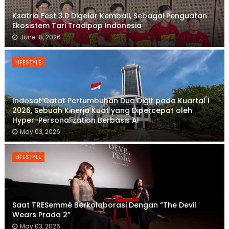
Ksatria Fest 3.0 Digelar Kembali, Sebagai Penguatan
Ekosistem Tari Tradipop Indonesia
June 18, 2026
LIFESTYLE
Indosat Catat Pertumbuhan Dua Digit pada Kuartal I
2026, Sebuah Kinerja Kuat yang Dipercepat oleh
Hyper-Personalization Berbasis AI
May 03, 2026
LIFESTYLE
Saat TRESemmé Berkolaborasi Dengan “The Devil
Wears Prada 2”
May 03, 2026