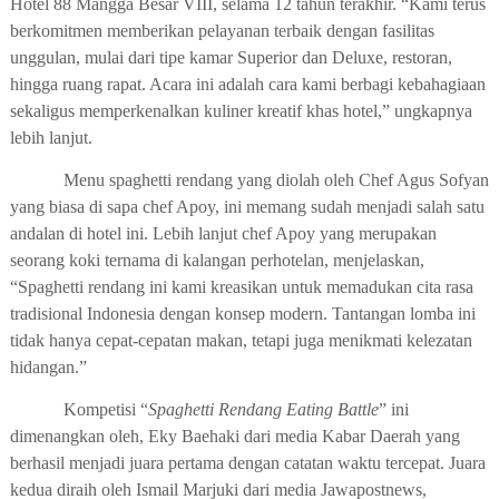
Hotel 88 Mangga Besar VIII, selama 12 tahun terakhir. “Kami terus
berkomitmen memberikan pelayanan terbaik dengan fasilitas
unggulan, mulai dari tipe kamar Superior dan Deluxe, restoran,
hingga ruang rapat. Acara ini adalah cara kami berbagi kebahagiaan
sekaligus memperkenalkan kuliner kreatif khas hotel,” ungkapnya
lebih lanjut.
Menu spaghetti rendang yang diolah oleh Chef Agus Sofyan
yang biasa di sapa chef Apoy, ini memang sudah menjadi salah satu
andalan di hotel ini. Lebih lanjut chef Apoy yang merupakan
seorang koki ternama di kalangan perhotelan, menjelaskan,
“Spaghetti rendang ini kami kreasikan untuk memadukan cita rasa
tradisional Indonesia dengan konsep modern. Tantangan lomba ini
tidak hanya cepat-cepatan makan, tetapi juga menikmati kelezatan
hidangan.”
Kompetisi “
Spaghetti Rendang Eating Battle
” ini
dimenangkan oleh, Eky Baehaki dari media Kabar Daerah yang
berhasil menjadi juara pertama dengan catatan waktu tercepat. Juara
kedua diraih oleh Ismail Marjuki dari media Jawapostnews,