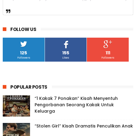
FOLLOW US
125
155
111
Followers
Likes
Followers
POPULAR POSTS
“1 Kakak 7 Ponakan” Kisah Menyentuh
Pengorbanan Seorang Kakak Untuk
Keluarga
“Stolen Girl” Kisah Dramatis Penculikan Anak