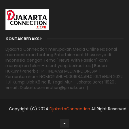
KONTAK REDAKSI :
Djakarta Connection merupakan Media Online Nasional
memberitakan tentang Entertainment khususnya di
Indonesia, dengan Tema " News With Passion" kami
menyajikan talent-talent yang berkualitas | Badan
Hukum/Penerbit : PT. INDVASI MEDIA INDONESIA |
Kemenkumham NOMOR AHU-0001684.AH.01.01.TAHUN 2022
| Jl. Kumpi Blok K8 No 11, Tegal Alur - Jakarta Barat 11820 ;
email : Djakartaconnection@gmail.com |
Copyright (C) 2024
DjakartaConnection
All Right Reserved