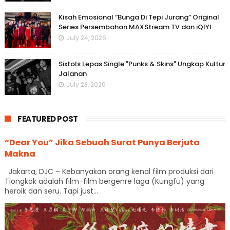
Kisah Emosional “Bunga Di Tepi Jurang” Original
Series Persembahan MAXStream TV dan iQIYI
July 24, 2026
Sixtols Lepas Single "Punks & Skins" Ungkap Kultur
Jalanan
July 23, 2026
FEATURED POST
“Dear You” Jika Sebuah Surat Punya Berjuta
Makna
Jakarta, DJC – Kebanyakan orang kenal film produksi dari
Tiongkok adalah film-film bergenre laga (Kungfu) yang
heroik dan seru. Tapi just...