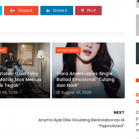
Share it
Share it
Pin it
EWS
MUSICNEWS
ratomo Gaet Feby
Tiara Andini Lepas Single
 Matter Mos Menuju
Ballad Emosional “Tulang
is Tegak”
dan Nadi”
 06, 2026
August 06, 2026
D
S
D
NEXT
p
Anyma Ajak Ellie Goulding Berkolaborasi di
i
“Hypnotized”
m