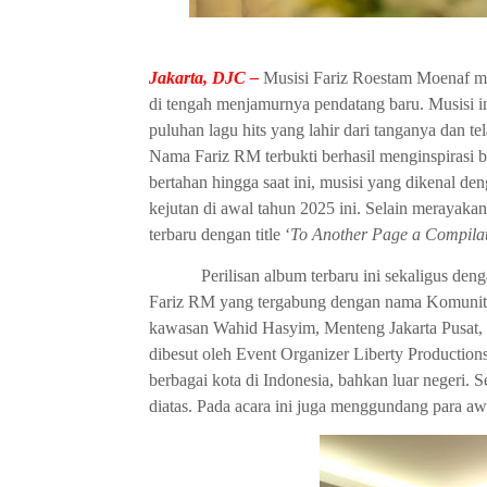
Jakarta, DJC –
Musisi Fariz Roestam Moenaf ma
di tengah menjamurnya pendatang baru. Musisi in
puluhan lagu hits yang lahir dari tanganya dan te
Nama Fariz RM terbukti berhasil menginspirasi ba
bertahan hingga saat ini, musisi yang dikenal deng
kejutan di awal tahun 2025 ini. Selain merayakan
terbaru dengan title ‘
To Another Page a Compila
Perilisan album terbaru ini sekaligus d
Fariz RM yang tergabung dengan nama Komunitas
kawasan Wahid Hasyim, Menteng Jakarta Pusat, da
dibesut oleh Event Organizer Liberty Productio
berbagai kota di Indonesia, bahkan luar negeri.
diatas. Pada acara ini juga menggundang para a