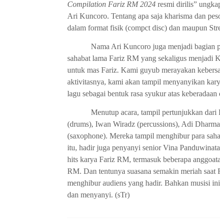
Compilation Fariz RM 2024
resmi dirilis” ungk
Ari Kuncoro. Tentang apa saja kharisma dan peson
dalam format fisik (compct disc) dan maupun Str
Nama Ari Kuncoro juga menjadi bagian pe
sahabat lama Fariz RM yang sekaligus menjadi
untuk mas Fariz. Kami guyub merayakan kebersa
aktivitasnya, kami akan tampil menyanyikan kar
lagu sebagai bentuk rasa syukur atas keberadaan
Menutup acara, tampil pertunjukkan dar
(drums), Iwan Wiradz (percussions), Adi Dharm
(saxophone). Mereka tampil menghibur para saha
itu, hadir juga penyanyi senior Vina Panduwina
hits karya Fariz RM, termasuk beberapa anggoa
RM. Dan tentunya suasana semakin meriah saat
menghibur audiens yang hadir. Bahkan musisi i
dan menyanyi. (sTr)