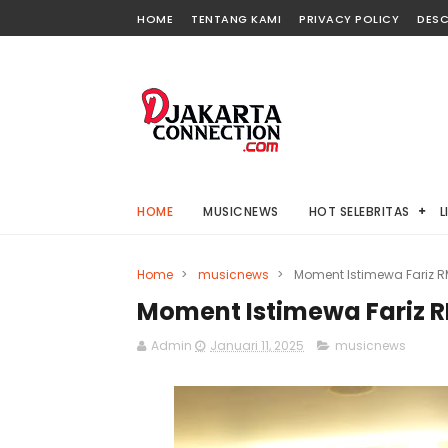
HOME
TENTANG KAMI
PRIVACY POLICY
DESC
HOME
MUSICNEWS
HOT SELEBRITAS
L
Home
>
musicnews
>
Moment Istimewa Fariz R
Moment Istimewa Fariz R
Admin
Januari 11, 2025
musicnews