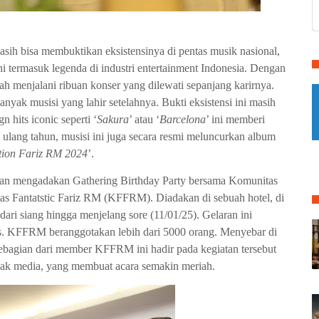
sih bisa membuktikan eksistensinya di pentas musik nasional,
i termasuk legenda di industri entertainment Indonesia. Dengan
lah menjalani ribuan konser yang dilewati sepanjang karirnya.
nyak musisi yang lahir setelahnya. Bukti eksistensi ini masih
n hits iconic seperti ‘
Sakura
’ atau ‘
Barcelona
’ ini memberi
 ulang tahun, musisi ini juga secara resmi meluncurkan album
tion Fariz RM 2024
’.
engan mengadakan Gathering Birthday Party bersama Komunitas
 Fantatstic Fariz RM (KFFRM). Diadakan di sebuah hotel, di
ri siang hingga menjelang sore (11/01/25). Gelaran ini
ns. KFFRM beranggotakan lebih dari 5000 orang. Menyebar di
 Sebagian dari member KFFRM ini hadir pada kegiatan tersebut
wak media, yang membuat acara semakin meriah.