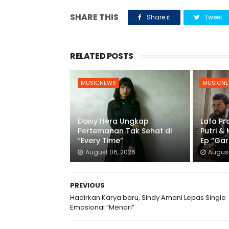
SHARE THIS
Share it
Tweet
RELATED POSTS
MUSICNEWS
MUSICN
Daisy Hera Ungkap
Lafa P
Pertemanan Tak Sehat di
Putri &
“Every Time”
Ep “Gar
August 06, 2026
August
PREVIOUS
Hadirkan Karya baru, Sindy Amani Lepas Single
Emosional “Menari”