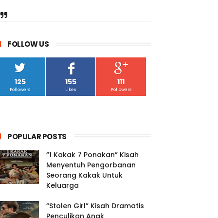
FOLLOW US
125
155
111
Followers
Likes
Followers
POPULAR POSTS
“1 Kakak 7 Ponakan” Kisah
Menyentuh Pengorbanan
Seorang Kakak Untuk
Keluarga
“Stolen Girl” Kisah Dramatis
Penculikan Anak