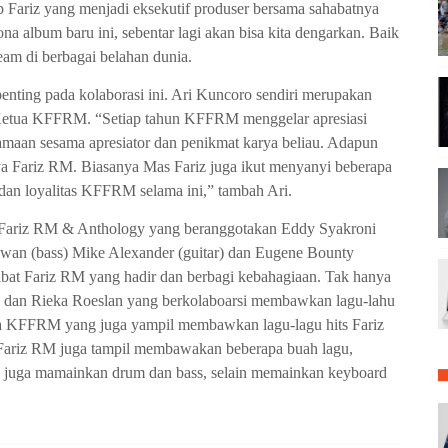
ap Fariz yang menjadi eksekutif produser bersama sahabatnya
a album baru ini, sebentar lagi akan bisa kita dengarkan. Baik
eam di berbagai belahan dunia.
nting pada kolaborasi ini. Ari Kuncoro sendiri merupakan
 Ketua KFFRM. “Setiap tahun KFFRM menggelar apresiasi
maan sesama apresiator dan penikmat karya beliau. Adapun
ya Fariz RM. Biasanya Mas Fariz juga ikut menyanyi beberapa
 dan loyalitas KFFRM selama ini,” tambah Ari.
i Fariz RM & Anthology yang beranggotakan Eddy Syakroni
awan (bass) Mike Alexander (guitar) dan Eugene Bounty
bat Fariz RM yang hadir dan berbagi kebahagiaan. Tak hanya
ta dan Rieka Roeslan yang berkolaboarsi membawkan lagu-lahu
ta KFFRM yang juga yampil membawkan lagu-lagu hits Fariz
 Fariz RM juga tampil membawakan beberapa buah lagu,
ni juga mamainkan drum dan bass, selain memainkan keyboard