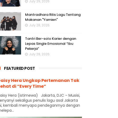
July 29, 2026
Mantradhara Rilis Lagu Tentang
Makanan "Yamien"
July 28, 2026
Tantri Ber-solo Karier dengan
Lepas Single Emosional “Ibu
Pekerja”
July 28, 2026
FEATURED POST
aisy Hera Ungkap Pertemanan Tak
ehat di “Every Time”
aisy Hera (istimewa) Jakarta, DJC – Musisi,
enyanyi sekaligus penulis lagu asal Jakarta
ni, kembali menyapa pendeganrnya dengan
elepa...