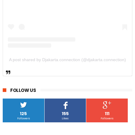
A post shared by Djakarta.connection (@djakarta.connection)
FOLLOW US
125
155
111
Followers
Likes
Followers