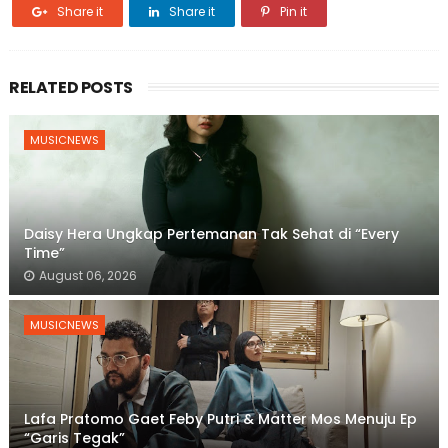
Share it
Share it
Pin it
RELATED POSTS
MUSICNEWS
Daisy Hera Ungkap Pertemanan Tak Sehat di “Every
Time”
August 06, 2026
MUSICNEWS
Lafa Pratomo Gaet Feby Putri & Matter Mos Menuju Ep
“Garis Tegak”