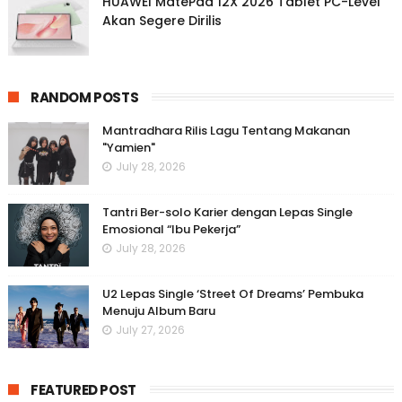
HUAWEI MatePad 12X 2026 Tablet PC-Level
Akan Segere Dirilis
RANDOM POSTS
Mantradhara Rilis Lagu Tentang Makanan
"Yamien"
July 28, 2026
Tantri Ber-solo Karier dengan Lepas Single
Emosional “Ibu Pekerja”
July 28, 2026
U2 Lepas Single ‘Street Of Dreams’ Pembuka
Menuju Album Baru
July 27, 2026
FEATURED POST