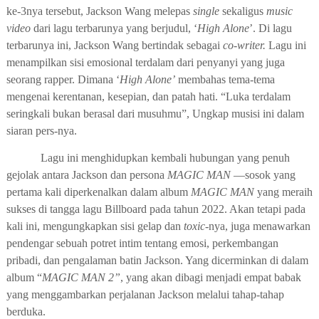
ke-3nya tersebut, Jackson Wang melepas
single
sekaligus
music
video
dari lagu terbarunya yang berjudul, ‘
High Alone
’. Di lagu
terbarunya ini, Jackson Wang bertindak sebagai
co-writer.
Lagu ini
menampilkan sisi emosional terdalam dari penyanyi yang juga
seorang rapper. Dimana ‘
High Alone’
membahas tema-tema
mengenai kerentanan, kesepian, dan patah hati. “Luka terdalam
seringkali bukan berasal dari musuhmu”, Ungkap musisi ini dalam
siaran pers-nya.
Lagu ini menghidupkan kembali hubungan yang penuh
gejolak antara Jackson dan persona
MAGIC MAN
—sosok yang
pertama kali diperkenalkan dalam album
MAGIC MAN
yang meraih
sukses di tangga lagu Billboard pada tahun 2022. Akan tetapi pada
kali ini, mengungkapkan sisi gelap dan
toxic
-nya, juga menawarkan
pendengar sebuah potret intim tentang emosi, perkembangan
pribadi, dan pengalaman batin Jackson. Yang dicerminkan di dalam
album “
MAGIC MAN
2”
, yang akan dibagi menjadi empat babak
yang menggambarkan perjalanan Jackson melalui tahap-tahap
berduka.