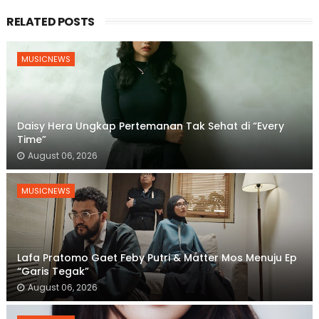
RELATED POSTS
MUSICNEWS
Daisy Hera Ungkap Pertemanan Tak Sehat di “Every
Time”
August 06, 2026
MUSICNEWS
Lafa Pratomo Gaet Feby Putri & Matter Mos Menuju Ep
“Garis Tegak”
August 06, 2026