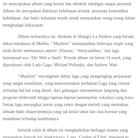
ini menciptakan album yang berani dan eklektik sekaligus sangat personal.
Album ini merupakan deklarasi kebebasan artistik, perayaan kontradiksi
kehidupan, dan bukti kekuatan musik untuk menyatukan orang-orang dalam
menghadapi kekacauan.
Album terbarunya ini, direkam di Shangri-La Studios yang berada
dekat rumahnya di Malibu,
“Mayhem”
menampilkan beberapa
single
yang
telah dirilis sebelumnya seperti ‘
Disease,’ ‘Abracadabra,’
dan lagu
fenomenal-nya
‘Die With a Smile’
Proyek album ini berisi 14
track,
yang
diproduseri oleh Lady Gaga, Michael Polansky, dan Andrew Watt.
“Mayhem”
merangkum daftar lagu yang mengungkap perjalanan
yang sangat mendalam, yang mencerminkan perhatian Gaga yang cermat
terhadap hal-hal yang detail, dari gabungan instrumentasi langsung dan
program elektronik hingga lapisan-lapisan penampilan vokalnya yang kaya.
Setiap lagu merangkai narasi yang rumit dengan melodi yang memukau,
sebuah bukti eksperimennya yang tak kenal takut dan rasa hormat yang
mendalam terhadap keahliannya.
Seluruh
track
di album ini menghadirkan berbagai nuansa yang
menangkap banyak hal disekitarnya. Lagu
‘
Garden of Eden
’ menangkap