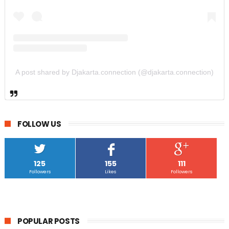
A post shared by Djakarta.connection (@djakarta.connection)
FOLLOW US
125
155
111
Followers
Likes
Followers
POPULAR POSTS