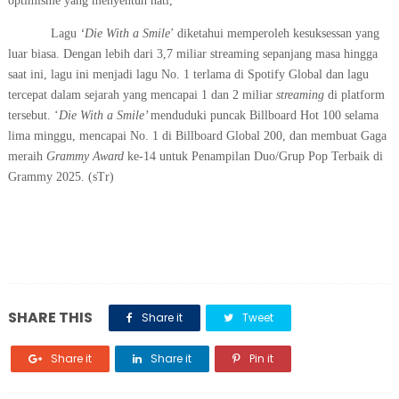
optimisme yang menyentuh hati,
Lagu
‘Die With a Smile
’ diketahui memperoleh kesuksessan yang
luar biasa. Dengan lebih dari 3,7 miliar streaming sepanjang masa hingga
saat ini, lagu ini menjadi lagu No. 1 terlama di Spotify Global dan lagu
tercepat dalam sejarah yang mencapai 1 dan 2 miliar
streaming
di platform
tersebut. ‘
Die With a Smile’
menduduki puncak Billboard Hot 100 selama
lima minggu, mencapai No. 1 di Billboard Global 200, dan membuat Gaga
meraih
Grammy Award
ke-14 untuk Penampilan Duo/Grup Pop Terbaik di
Grammy 2025. (sTr)
SHARE THIS
Share it
Tweet
Share it
Share it
Pin it