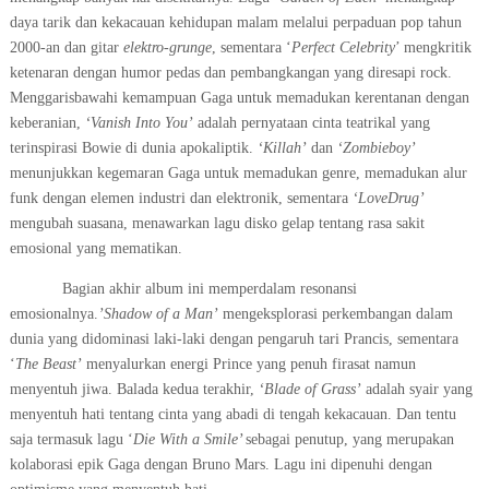
daya tarik dan kekacauan kehidupan malam melalui perpaduan pop tahun
2000-an dan gitar
elektro-grunge
, sementara ‘
Perfect Celebrity
’ mengkritik
ketenaran dengan humor pedas dan pembangkangan yang diresapi rock.
Menggarisbawahi kemampuan Gaga untuk memadukan kerentanan dengan
keberanian,
‘Vanish Into You’
adalah pernyataan cinta teatrikal yang
terinspirasi Bowie di dunia apokaliptik.
‘Killah’
dan
‘Zombieboy’
menunjukkan kegemaran Gaga untuk memadukan genre, memadukan alur
funk dengan elemen industri dan elektronik, sementara
‘LoveDrug’
mengubah suasana, menawarkan lagu disko gelap tentang rasa sakit
emosional yang mematikan.
Bagian akhir album ini memperdalam resonansi
emosionalnya.
’Shadow of a Man’
mengeksplorasi perkembangan dalam
dunia yang didominasi laki-laki dengan pengaruh tari Prancis, sementara
‘
The Beast’
menyalurkan energi Prince yang penuh firasat namun
menyentuh jiwa. Balada kedua terakhir,
‘Blade of Grass’
adalah syair yang
menyentuh hati tentang cinta yang abadi di tengah kekacauan. Dan tentu
saja termasuk lagu ‘
Die With a Smile’
sebagai penutup, yang merupakan
kolaborasi epik Gaga dengan Bruno Mars.
Lagu ini
dipenuhi dengan