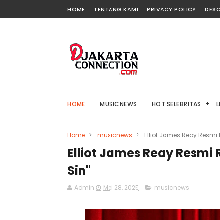
HOME
TENTANG KAMI
PRIVACY POLICY
DESC
HOME
MUSICNEWS
HOT SELEBRITAS
L
Home
>
musicnews
>
Elliot James Reay Resmi 
Elliot James Reay Resmi
Sin"
Admin
Mei 28, 2025
musicnews