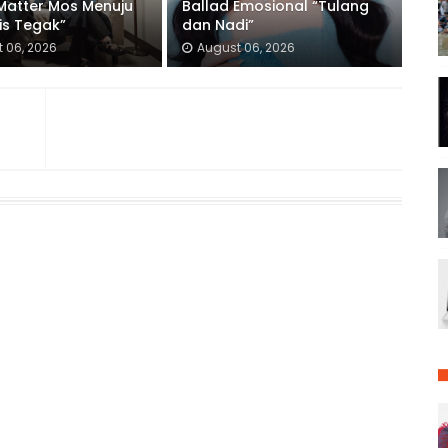
 Matter Mos Menuju
Ballad Emosional “Tulang
is Tegak”
dan Nadi”
 06, 2026
August 06, 2026