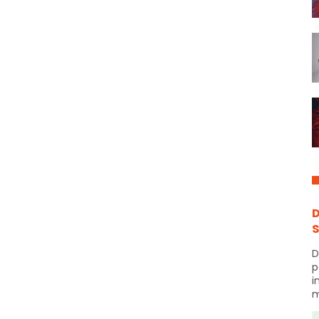
D
S
D
p
i
m