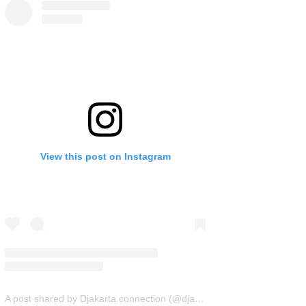
View this post on Instagram
A post shared by Djakarta.connection (@djakarta.connection)