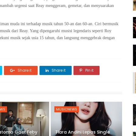
enambah urgensi saat Reay menggeram, gemetar, dan menyuarakan
niman muda ini terhadap musik tahun 50-an dan 60-an. Ciri bermusik
musik dari Reay. Yang dipengaruhi musisi legendaris seperti Roy
enekuni musik sejak usia 15 tahun, dan langsung menggebrak dengan
Share it
Share it
Pin it
EWS
MUSICNEWS
ratomo Gaet Feby
Tiara Andini Lepas Single