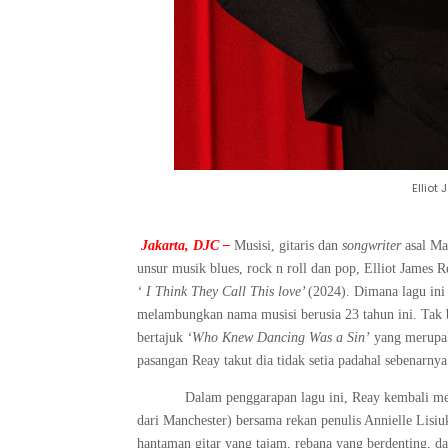
Elliot
Jakarta, DJC –
Musisi, gitaris dan
songwriter
asal Ma
unsur musik blues, rock n roll dan pop,
Elliot James R
‘ I Think They Call This love’
(2024). Dimana lagu in
melambungkan nama musisi berusia 23 tahun ini. Tak be
bertajuk
‘
Who Knew Dancing Was a Sin’
yang merupa
pasangan Reay takut dia tidak setia padahal sebenarny
Dalam penggarapan lagu ini, Reay kembali me
dari Manchester) bersama rekan penulis Annielle Lisiu
hantaman gitar yang tajam, rebana yang berdenting, 