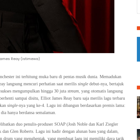
 James Reay (istimewa)
nchester ini terhitung muka baru di pentas musik dunia. Memadukan
eay langsung mencuri perhatian saat merilis
single
debut-nya, bertajuk
i sukses mengumpulkan hingga 30 juta
stream
, yang otomatis langsung
rhenti sampai disitu, Elliot James Reay baru saja merilis lagu terbaru
kan
single
-nya yang ke-4. Lagu ini
dibangun berdasarkan premis lama:
a dia hanya berdansa semalaman.
libatkan duo penulis-produser SOAP (Josh Noble dan Karl Ziegler
k dan Glen Roberts. Lagu ini hadir dengan alunan bass yang dalam,
dan drum yang menghentak, yang membuat lagu ini memiliki daya tarik