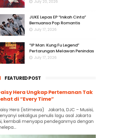
July 20, 2026
JUKE Lepas EP “Inikah Cinta”
Bernuansa Pop Romantis
July 17, 2026
“IP Man: Kung Fu Legend”
Pertarungan Melawan Penindas
July 17, 2026
FEATURED POST
aisy Hera Ungkap Pertemanan Tak
ehat di “Every Time”
aisy Hera (istimewa) Jakarta, DJC – Musisi,
enyanyi sekaligus penulis lagu asal Jakarta
ni, kembali menyapa pendeganrnya dengan
elepa...