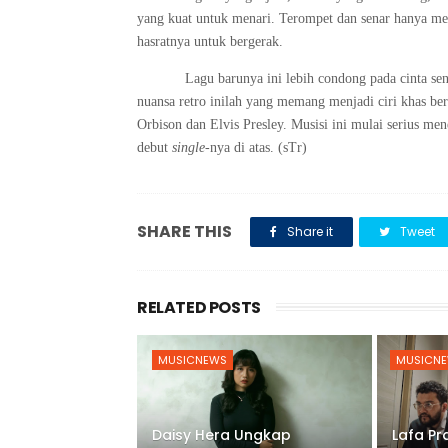
yang kuat untuk menari. Terompet dan senar hanya m
hasratnya untuk bergerak.
Lagu barunya ini lebih condong pada cinta se
nuansa retro inilah yang memang menjadi ciri khas ber
Orbison dan Elvis Presley. Musisi ini mulai serius m
debut
single
-nya di atas. (sTr)
SHARE THIS
Share it
Tweet
RELATED POSTS
MUSICNEWS
MUSICN
Daisy Hera Ungkap
Lafa P