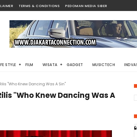
LAIMER
TERMS & CONDITIONS
PEDOMAN MEDIA SIBER
IFE STYLE
FILM
WISATA
GADGET
MUSICTECH
INDVAS
Rilis "Who Knew Dancing Was A Sin"
 Rilis "Who Knew Dancing Was A