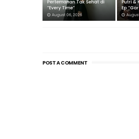
Pertemanan Tak Sehat di
Putri &
“Every Time”
Ep “Gar
August 06, 2026
August
POST A COMMENT