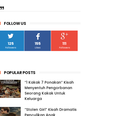
FOLLOW US
125
155
111
Followers
Likes
Followers
POPULAR POSTS
“1 Kakak 7 Ponakan” Kisah
Menyentuh Pengorbanan
Seorang Kakak Untuk
Keluarga
“Stolen Girl” Kisah Dramatis
Penculikan Anak