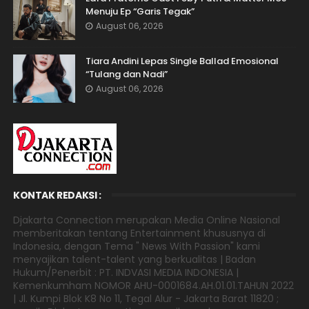
Menuju Ep “Garis Tegak”
August 06, 2026
Tiara Andini Lepas Single Ballad Emosional
“Tulang dan Nadi”
August 06, 2026
KONTAK REDAKSI :
Djakarta Connection merupakan Media Online Nasional
memberitakan tentang Entertainment khususnya di
Indonesia, dengan Tema " News With Passion" kami
menyajikan talent-talent yang berkualitas | Badan
Hukum/Penerbit : PT. INDVASI MEDIA INDONESIA |
Kemenkumham NOMOR AHU-0001684.AH.01.01.TAHUN 2022
| Jl. Kumpi Blok K8 No 11, Tegal Alur - Jakarta Barat 11820 ;