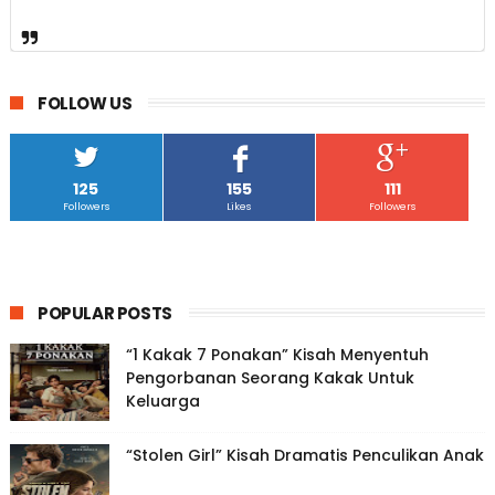
FOLLOW US
125
155
111
Followers
Likes
Followers
POPULAR POSTS
“1 Kakak 7 Ponakan” Kisah Menyentuh
Pengorbanan Seorang Kakak Untuk
Keluarga
“Stolen Girl” Kisah Dramatis Penculikan Anak