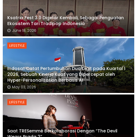
Ksatria Fest 3.0 Digelar Kembali, Sebagai Penguatan
Ekosistem Tari Tradipop Indonesia
June 18, 2026
LIFESTYLE
Indosat Catat Pertumbuhan Dua Digit pada Kuartal I
2026, Sebuah Kinerja Kuat yang Dipercepat oleh
Hyper-Personalization Berbasis AI
May 03, 2026
LIFESTYLE
Saat TRESemmé Berkolaborasi Dengan “The Devil
Wears Prada 2”