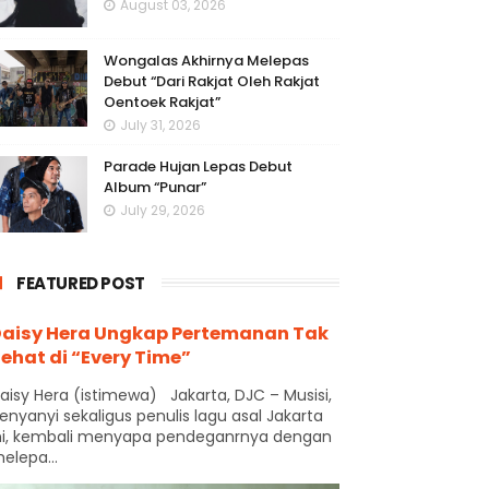
August 03, 2026
Wongalas Akhirnya Melepas
Debut “Dari Rakjat Oleh Rakjat
Oentoek Rakjat”
July 31, 2026
Parade Hujan Lepas Debut
Album “Punar”
July 29, 2026
FEATURED POST
aisy Hera Ungkap Pertemanan Tak
ehat di “Every Time”
aisy Hera (istimewa) Jakarta, DJC – Musisi,
enyanyi sekaligus penulis lagu asal Jakarta
ni, kembali menyapa pendeganrnya dengan
elepa...