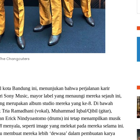
The Changcuters
l kota Bandung ini, menunjukan bahwa perjalanan karir
dari Sony Music, mayor label yang menaungi mereka sejauh ini,
ng merupakan
album studio mereka yang ke-8. Di bawah
ia Ramadhani (vokal), Muhammad Iqbal/Qibil (gitar),
 dan Erick Nindyoastomo (drums) ini tetap menampilkan musik
l
menyala,
seperti image yang melekat pada mereka selama ini.
stru membuat mereka lebih ‘dewasa’ dalam pembuatan karya