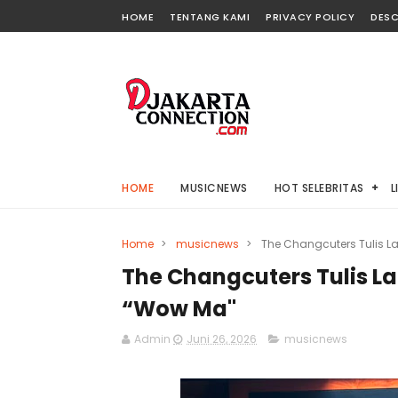
HOME
TENTANG KAMI
PRIVACY POLICY
DESC
HOME
MUSICNEWS
HOT SELEBRITAS
L
Home
>
musicnews
>
The Changcuters Tulis La
The Changcuters Tulis Lag
“Wow Ma"
Admin
Juni 26, 2026
musicnews