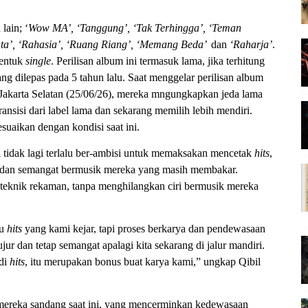
lain; ‘
Wow MA’, ‘Tanggung’, ‘Tak Terhingga’, ‘Teman
inta’, ‘Rahasia’, ‘Ruang Riang’, ‘Memang Beda’
dan
‘Raharja’
.
bentuk
single
. Perilisan album ini termasuk lama, jika terhitung
ng dilepas pada 5 tahun lalu. Saat menggelar perilisan album
 Jakarta Selatan (25/06/26), mereka mngungkapkan jeda lama
ansisi dari label lama dan sekarang memilih lebih mendiri.
suaikan dengan kondisi saat ini.
i tidak lagi terlalu ber-ambisi untuk memaksakan mencetak
hits
,
ti dan semangat bermusik mereka yang masih membakar.
teknik rekaman, tanpa menghilangkan ciri bermusik mereka
gu
hits
yang kami kejar, tapi proses berkarya dan pendewasaan
ur dan tetap semangat apalagi kita sekarang di jalur mandiri.
adi
hits
, itu merupakan bonus buat karya kami,” ungkap Qibil
ereka sandang saat ini, yang mencerminkan kedewasaan