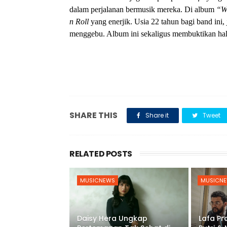
dalam perjalanan bermusik mereka. Di album
“W
n Roll
yang enerjik. Usia 22 tahun bagi band ini
menggebu. Album ini sekaligus membuktikan hal t
SHARE THIS
Share it
Tweet
RELATED POSTS
MUSICNEWS
MUSICN
Daisy Hera Ungkap
Lafa P