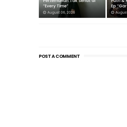
Pertemanan Tak Sehat di
Putri &
“Every Time”
Ep “Gar
August 06, 2026
August
POST A COMMENT