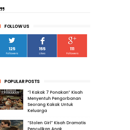
FOLLOW US
125
155
111
Followers
Likes
Followers
POPULAR POSTS
“1 Kakak 7 Ponakan” Kisah
Menyentuh Pengorbanan
Seorang Kakak Untuk
Keluarga
“Stolen Girl” Kisah Dramatis
Penculikan Anak