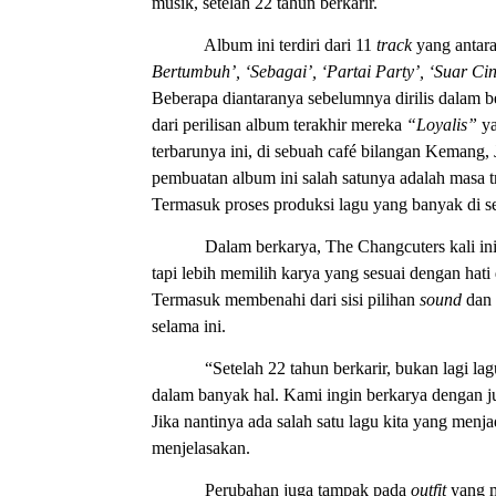
musik, setelah 22 tahun berkarir.
Album ini terdiri dari 11
track
yang antara 
Bertumbuh’, ‘Sebagai’, ‘Partai Party’, ‘Suar C
Beberapa diantaranya sebelumnya dirilis dalam 
dari perilisan album terakhir mereka
“Loyalis”
ya
terbarunya ini, di sebuah café bilangan Kemang,
pembuatan album ini salah satunya adalah masa tr
Termasuk proses produksi lagu yang banyak di se
Dalam berkarya, The Changcuters kali in
tapi lebih memilih karya yang sesuai dengan ha
Termasuk membenahi dari sisi pilihan
sound
dan 
selama ini.
“Setelah 22 tahun berkarir, bukan lagi la
dalam banyak hal. Kami ingin berkarya dengan juj
Jika nantinya ada salah satu lagu kita yang menj
menjelasakan.
Perubahan juga tampak pada
outfit
yang m