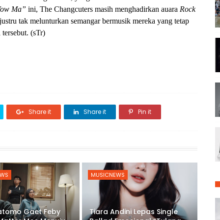
ow Ma”
ini,
The Changcuters masih menghadirkan auara
Rock
, justru tak melunturkan semangar bermusik mereka yang tetap
ersebut. (sTr)
Share it
Share it
Pin it
EWS
MUSICNEWS
ratomo Gaet Feby
Tiara Andini Lepas Single