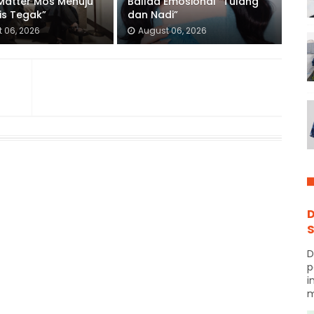
 Matter Mos Menuju
Ballad Emosional “Tulang
is Tegak”
dan Nadi”
 06, 2026
August 06, 2026
D
S
D
p
i
m