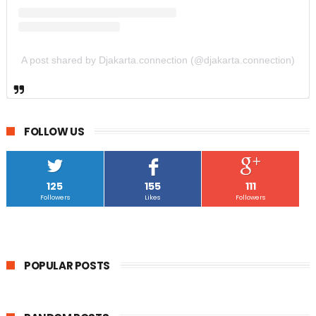
A post shared by Djakarta.connection (@djakarta.connection)
FOLLOW US
125
155
111
Followers
Likes
Followers
POPULAR POSTS