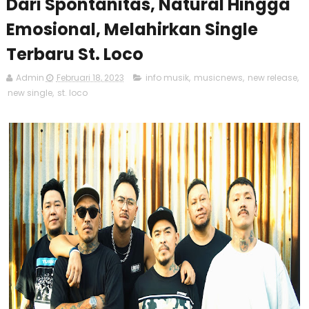
Dari Spontanitas, Natural Hingga
Emosional, Melahirkan Single
Terbaru St. Loco
Admin
Februari 18, 2023
info musik
,
musicnews
,
new release
,
new single
,
st. loco