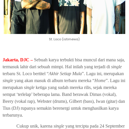
St. Loco (istimewa)
Jakarta, DJC –
Sebuah karya terbukti bisa muncul dari mana saja,
termasuk lahir dari sebuah mimpi. Hal inilah yang terjadi di
single
terbaru St. Loco bertitel
“
Akhir Setiap Mula
”. Lagu ini, merupakan
single
yang akan masuk di album terbaru mereka “
Home
”. Lagu ini
merupakan
single
ketiga yang sudah mereka rilis, sejak mereka
sempat ‘terlelap’ beberapa lama. Band berawak
Dimas (vokal),
Beery (vokal rap), Webster (drums), Gilbert (bass), Iwan
(gitar) dan
Tius (DJ)
rupanya semakin berenergi untuk menghasilkan karya
terbarunya.
Cukup unik, karena
single
yang tercipta pada 24 September