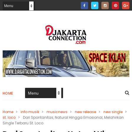
HOME
Home
>
info musik
>
musicnews
>
new release
>
new single
>
st. loco
>
Dari Spontanitas, Natural Hingga Emosional, Melahirkan
Single Terbaru St. Loco