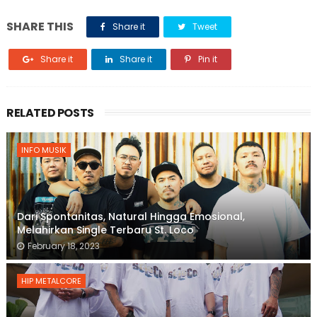
SHARE THIS
Share it
Tweet
Share it
Share it
Pin it
RELATED POSTS
INFO MUSIK
Dari Spontanitas, Natural Hingga Emosional,
Melahirkan Single Terbaru St. Loco
February 18, 2023
HIP METALCORE