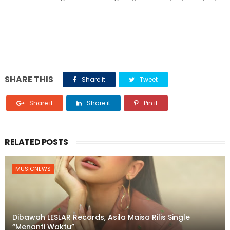
SHARE THIS
Share it
Tweet
Share it
Share it
Pin it
RELATED POSTS
MUSICNEWS
Dibawah LESLAR Records, Asila Maisa Rilis Single
“Menanti Waktu”