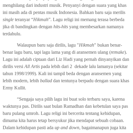
menghilang dari industri musik. Penyanyi dengan suara yang khas
ini masih ada di pentas musik Indonesia. Bahkan baru saja merilis
single
teranyar “
Hikmah
”. Lagu religi ini memang terasa berbeda
jika di bandingkan dengan
hits-hits
yang membesarkan namanya
terdahulu.
Walaupun baru saja dirilis, l
agu "
Hikmah
"
bukan benar-
benar lagu baru, tapi lagu lama yang di aransemen ulang (
remake
).
Lagu ini
adalah ciptaan dari Liz Hadi yang pernah dinyanyikan dan
dirilis versi
All Artis
pada lebih dari
2
dekade lalu lamanya (sekitar
tahun
1998/1999
)
.
Kali ini tampil beda dengan aransemen yang
lebih modern, lebih
ballad
dan tentunya berpadu dengan suara khas
Ermy Kullit.
“Sengaja s
aya pilih lagu ini
buat solo terbaru saya, karena
waktunya pas
. Dirilis saat bulan Ramadhan dan kebetulan saya pas
baru pulang umroh.
Lagu religi
ini
bercerita tentang kehidupan
,
dimama kita harus tetap
bersyukur
jika mendapat sebuah cobaan.
Dalam kehidupan pasti ada
up and down
, bagaimanapun juga
kita