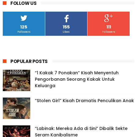
FOLLOW US
125
155
111
Followers
Likes
Followers
POPULAR POSTS
“1 Kakak 7 Ponakan” Kisah Menyentuh
Pengorbanan Seorang Kakak Untuk
Keluarga
“Stolen Girl” Kisah Dramatis Penculikan Anak
“Labinak: Mereka Ada di Sini” Dibalik Sekte
Seram Kanibalisme