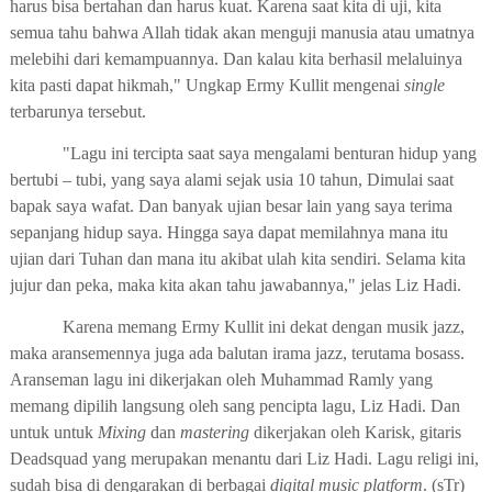
harus
bisa
bertahan dan harus kuat
. Karena saat kita
di uji
,
kita
semua tahu bahwa Alla
h
tidak akan menguji manusia atau umatnya
melebihi dari kemampuannya
. Dan
kalau kita berhasil melaluinya
kita
pasti dapat hikmah
,"
Ungkap
Ermy Kullit
mengenai
single
terbarunya tersebut.
"Lagu ini tercipta saat
saya
mengalami benturan hidup yang
bertubi – tubi
, yang saya
alami
sejak
usia 10
tahun, Dimulai
saat
b
apak saya wafat
. Dan banyak ujian besar lain yang saya terima
sepanjang hidup saya.
Hingga saya dapat memilahnya mana itu
ujian
d
ari Tuhan dan mana itu akibat ulah kita sendiri.
Selama kita
jujur dan peka, maka kita akan
tahu
jawab
an
nya,"
jelas Liz Hadi.
Karena memang Ermy Kullit ini dekat dengan musik jazz,
maka aransemennya juga ada balutan irama jazz, terutama bosass.
Aranseman lagu ini dikerjakan oleh
Muhammad Ramly
yang
memang dipilih langsung oleh sang pencipta lagu, Liz Hadi. Dan
untuk u
ntuk
Mixing
dan
mastering
dikerjakan oleh Karisk, gitaris
Deadsquad
yang merupakan menantu dari Liz Hadi. Lagu religi ini,
sudah bisa di dengarakan di berbagai
digital music platform
. (sTr)