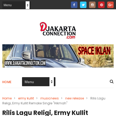
HOME
Home
>
ermy kullit
>
musicnews
>
new release
>
Rilis Lagu
Religi, Ermy Kullit Remake Single "Hikmah"
Rilis Lagu Religi, Ermy Kullit