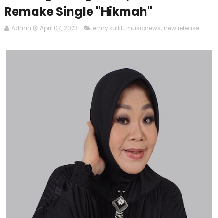
Remake Single "Hikmah"
Admin
April 07, 2023
ermy kullit
,
musicnews
,
new release