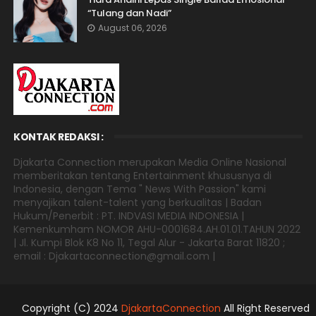
“Tulang dan Nadi”
August 06, 2026
KONTAK REDAKSI :
Djakarta Connection merupakan Media Online Nasional
memberitakan tentang Entertainment khususnya di
Indonesia, dengan Tema " News With Passion" kami
menyajikan talent-talent yang berkualitas | Badan
Hukum/Penerbit : PT. INDVASI MEDIA INDONESIA |
Kemenkumham NOMOR AHU-0001684.AH.01.01.TAHUN 2022
| Jl. Kumpi Blok K8 No 11, Tegal Alur - Jakarta Barat 11820 ;
email : Djakartaconnection@gmail.com |
Copyright (C) 2024
DjakartaConnection
All Right Reserved