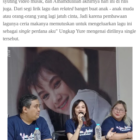
syuting video musik, dan Alhamdulillah
akhirnya
hari ini
di
rilis
juga. Dari
segi lirik lagu dan
related
banget buat anak - anak muda
atau orang-orang yang lagi jatuh cinta
,
Jadi karena pembawaan
lagunya ceria makanya memutuskan untuk mengeluarkan lagu ini
sebagai
single
perdana aku"
Ungkap
Yure
mengenai dirilinya single
tersebut.