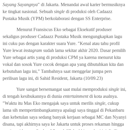
Sayang Sayangnya
"
di Jakarta. Menandai awal karier bermusiknya
ke tingkat nasional. Sebuah
single
di produksi oleh Cadaazz
Pustaka Musik
(YPM)
berkolaborasi dengan SS Enterprise.
M
enurut Fransiscus Eko sebagai Eksekutif produser
sekaligus produser Cadaazz Pustaka Musik
mengungkapkan lagu
ini cuku
pas dengan karakter suara
Yure
.
"Kenal atau tahu profil
Yure lewat
instagram
sudah lama sekitar akhir 2020. Dasar pemilih
Yure sebagai artis yang di produksi CPM ya karena menurut kita
vokal dan sosok Yure cocok dengan apa yang dibutuhkan kita dan
kebutuhan lagu
ini
,
” Tambahnya saat menggelar jumpa pers
perilisan lagu ini, di Sahid Resident, Jakarta (10/09.23)
Yure sangat bersemangat saat mulai memproduksi
single
ini,
di tengah kesibukannya di dunia
entertainment
di kota asalnya.
"
W
aktu itu Mas Eko mengajak saya untuk merilis
single
, cukup
lama sih mempertimbangkannya apalagi saya tinggal di Pekan
b
aru
dan kebetulan saya sedang banyak kerjaan sebagai MC dan Nyanyi
disana, tapi akhirnya saya ke Jakarta untuk proses rekaman hingga