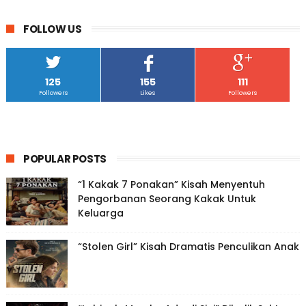
FOLLOW US
125
155
111
Followers
Likes
Followers
POPULAR POSTS
“1 Kakak 7 Ponakan” Kisah Menyentuh
Pengorbanan Seorang Kakak Untuk
Keluarga
“Stolen Girl” Kisah Dramatis Penculikan Anak