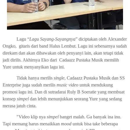
Lagu “
Lagu Sayang-Sayangnya
”
diciptakan oleh
Alexander
Ongko
,
gitaris
dari band
Halus Lembut
. Lagu ini sebenarnya sudah
direkam dan akan dibawakan oleh penyanyi lain, akan tetapi tidak
jadi dirilis. Akhirnya Eko dari
Cadaazz Pustaka Musik
memilih
Yure untuk menyanyikan lagu ini.
Tidak hanya merilis
single
,
Cadaazz Pustaka Musik
dan
SS
Enterprise
juga sudah merilis
music video
untuk mendukung
promosi lagu ini. Dan
di sutradarai Ruly B Soeratie
yang membuat
konsep
simpel
dan lebih menunjukkan seorang Yure yang sedang
merasa jatuh cinta.
"Video klip nya
simpel
banget malah. Ga banyak ina inu.
Tapi memang harus menaikkan
mood
untuk bisa take beberapa