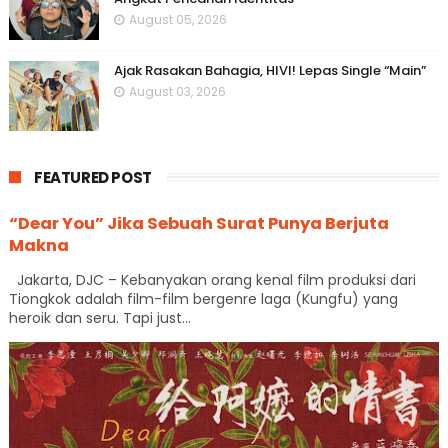
August 05, 2026
Ajak Rasakan Bahagia, HIVI! Lepas Single “Main”
August 03, 2026
FEATURED POST
“Dear You” Jika Sebuah Surat Punya Berjuta
Makna
Jakarta, DJC – Kebanyakan orang kenal film produksi dari
Tiongkok adalah film-film bergenre laga (Kungfu) yang
heroik dan seru. Tapi just...