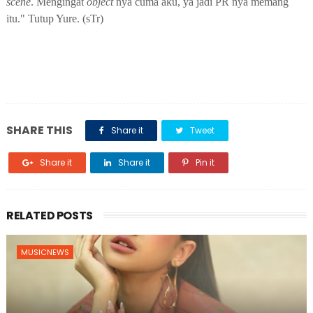
scene
. Mengingat
object
nya cuma aku
,
y
a
jadi PR nya memang
itu."
Tutup
Yure
. (sTr)
SHARE THIS
Share it
Tweet
Share it
Share it
Pin it
RELATED POSTS
MUSICNEWS