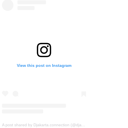
View this post on Instagram
A post shared by Djakarta.connection (@djakarta.connection)