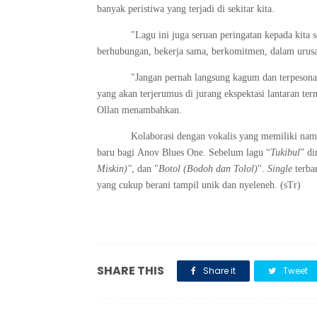
banyak peristiwa yang terjadi di sekitar kita.
"Lagu ini juga seruan peringatan kepada kita s
berhubungan, bekerja sama, berkomitmen, dalam urusan
"Jangan pernah langsung kagum
dan
terpesona
yang akan terjerumus di jurang e
ks
pektasi lantaran te
Ollan
menambahkan
.
Kolaborasi dengan vokalis yang m
emilik
i
nama
baru bagi
Anov Blues One
.
Sebelum lagu “
Tukibul
” di
Miskin)"
, dan "
Botol (Bodoh dan Tolol)
".
Single
terbar
yang cukup berani tampil unik dan nyeleneh. (sTr)
SHARE THIS
Share it
Tweet