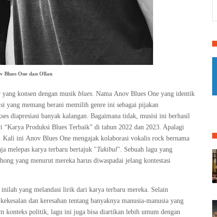
v Blues One dan Ollan
ir yang konsen dengan musik
blues
. Nama
Anov Blues One
yang identik
sisi yang memang berani memilih genre ini sebagai pijakan
es diapresiasi banyak kalangan. Bagaimana tidak, musisi ini berhasil
ri
“
Karya Produksi Blues Terbaik
” di
tahun 2022 dan 2023
. Apalagi
. Kali ini
Anov Blues One
mengajak kolaborasi
vokalis rock
bernama
a melepas karya terbaru bertajuk
"
Tukibul
"
. Sebuah lagu yang
bohong yang
menurut mereka h
arus diwaspadai jelang kontestasi
 inilah yang melandasi lirik dari karya terbaru mereka.
Selain
kekesalan dan keresahan tentang banyaknya manusia-manusia yang
konteks politik, lagu ini juga bisa diartikan lebih umum
dengan