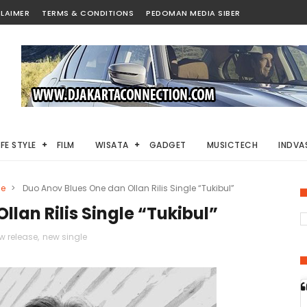
LAIMER
TERMS & CONDITIONS
PEDOMAN MEDIA SIBER
IFE STYLE
FILM
WISATA
GADGET
MUSICTECH
INDVAS
le
>
Duo Anov Blues One dan Ollan Rilis Single “Tukibul”
lan Rilis Single “Tukibul”
w release
,
new single