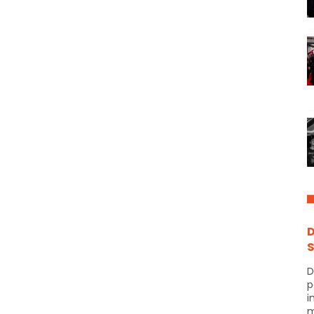
D
S
D
p
i
m