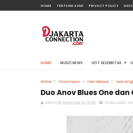
HOME
TENTANG KAMI
PRIVACY POLICY
DESC
HOME
MUSICNEWS
HOT SELEBRITAS
L
Home
>
musicnews
>
new release
>
new sing
Duo Anov Blues One dan Ol
Admin
Desember 22, 2023
musicnews
,
ne