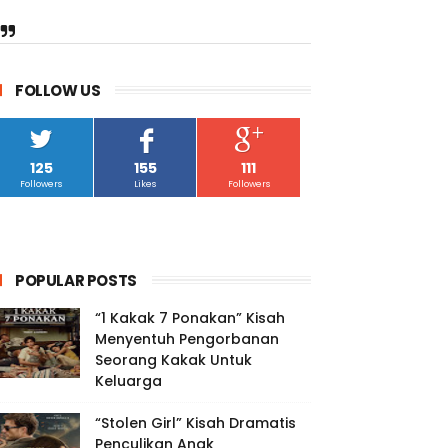
FOLLOW US
125
155
111
Followers
Likes
Followers
POPULAR POSTS
“1 Kakak 7 Ponakan” Kisah
Menyentuh Pengorbanan
Seorang Kakak Untuk
Keluarga
“Stolen Girl” Kisah Dramatis
Penculikan Anak