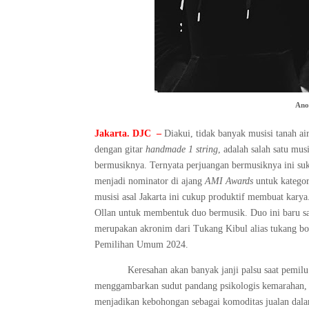
Ano
Jakarta
. DJC
–
Diakui, tidak banyak musisi tanah a
dengan gitar
handmade 1 string
, adalah salah satu mu
bermusiknya. Ternyata perjuangan bermusiknya ini suks
menjadi nominator di
ajang
AMI Awards
untuk katego
musisi asal Jakarta ini cukup produktif membuat karya
Ollan
untuk membentuk duo bermusik. Duo ini baru saj
merupakan
akronim dari Tukang Kibul alias tukang 
Pemilihan Umum 2024
.
Keresahan akan banyak janji palsu saat pemilu
menggambarkan sudut pandang psikologis kemarahan, 
menjadikan kebohongan sebagai komoditas jualan dalam 