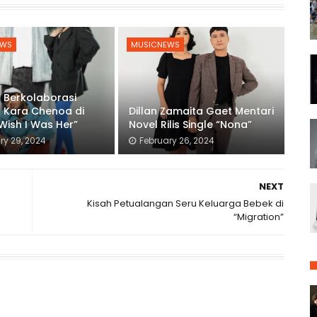
EWS
MUSICNEWS
 Berkolaborasi
 Kara Chenoa di
Dillan Zamaita Gaet Mentari
“Wish I Was Her”
Novel Rilis Single “Nona”
ry 29, 2024
February 26, 2024
NEXT
Kisah Petualangan Seru Keluarga Bebek di
“Migration”