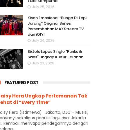
Yuke Sampurna
July 25, 2026
Kisah Emosional “Bunga Di Tepi
Jurang” Original Series
Persembahan MAXStream TV
dan iQIYI
July 24, 2026
Sixtols Lepas Single "Punks &
Skins" Ungkap Kultur Jalanan
July 23, 2026
FEATURED POST
aisy Hera Ungkap Pertemanan Tak
ehat di “Every Time”
aisy Hera (istimewa) Jakarta, DJC – Musisi,
enyanyi sekaligus penulis lagu asal Jakarta
ni, kembali menyapa pendeganrnya dengan
elepa...