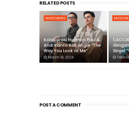
RELATED POSTS
MUSICNEWS
MUSICN
Kolaborasi Nyoman Paul &
CACCIA
Andi Rianto Rilis Single “The
dengan
Way You Look at Me”
Singel 
March 19, 2024
Februa
POST A COMMENT