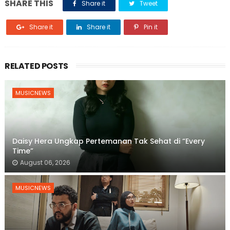
SHARE THIS
Share it
Tweet
Share it
Share it
Pin it
RELATED POSTS
MUSICNEWS
Daisy Hera Ungkap Pertemanan Tak Sehat di “Every
Time”
August 06, 2026
MUSICNEWS