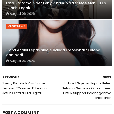
Lafa Pratomo Gaet Feby Putri & Matter Mos Menuju Ep
“Garis Tegak”
August 06, 2026
MUSICNEWS
Tiara Andini Lepas Single Ballad Emosional “Tulang
dan Nadi”
August 06, 2026
PREVIOUS
NEXT
Syeqy Kembali Rilis Single
Indosat Sajikan Unparalleled
Terbaru “Gimme U” Tentang
Network Services Guaranteed
Jatuh Cinta di Era Digital
Untuk Support Pelanggannya
Berlebaran
POST A COMMENT