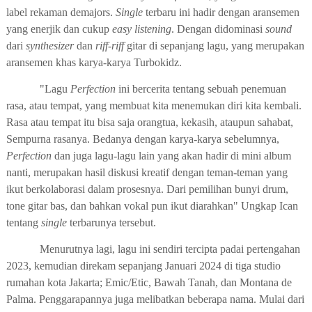
label rekaman demajors.
Single
terbaru ini hadir dengan aransemen
yang enerjik dan cukup
easy listening
. Dengan didominasi
sound
dari
synthesizer
dan
riff-riff
gitar di sepanjang lagu, yang merupakan
aransemen khas karya-karya Turbokidz.
"Lagu
Perfection
ini bercerita tentang sebuah penemuan
rasa, atau tempat, yang membuat kita menemukan diri kita kembali.
Rasa atau tempat itu bisa saja orangtua, kekasih, ataupun sahabat,
Sempurna rasanya. Bedanya dengan karya-karya sebelumnya,
Perfection
dan juga lagu-lagu lain yang akan hadir di mini album
nanti, merupakan hasil diskusi kreatif dengan teman-teman yang
ikut berkolaborasi dalam prosesnya. Dari pemilihan bunyi drum,
tone gitar bas, dan bahkan vokal pun ikut diarahkan" Ungkap Ican
tentang
single
terbarunya tersebut.
Menurutnya lagi, lagu ini sendiri tercipta padai pertengahan
2023, kemudian direkam sepanjang Januari 2024 di tiga studio
rumahan kota Jakarta; Emic/Etic, Bawah Tanah, dan Montana de
Palma. Penggarapannya juga melibatkan beberapa nama. Mulai dari