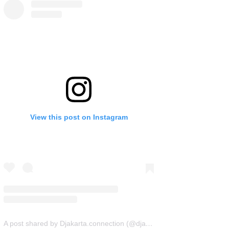
View this post on Instagram
A post shared by Djakarta.connection (@djakarta.connection)