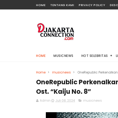
HOME
TENTANG KAMI
PRIVACY POLICY
DESC
HOME
MUSICNEWS
HOT SELEBRITAS
L
Home
>
musicnews
>
OneRepublic Perkenalkan
OneRepublic Perkenalk
Ost. “Kaiju No. 8”
Admin
Juli 08, 2024
musicnews