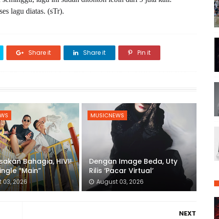
es lagu diatas. (sTr).
Share it
Share it
Pin it
EWS
MUSICNEWS
sakan Bahagia, HIVI!
Dengan Image Beda, Uty
ingle “Main”
Rilis ‘Pacar Virtual’
 03, 2026
August 03, 2026
NEXT