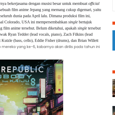
irnya bekerjasama dengan musisi besar untuk membuat
official
n sebuah film anime Jepang yang memang cukup digemari, yaitu
seluruh dunia pada April lalu. Dimana produksi film ini,
asal Colorado, USA ini mempersembahkan
single
bertajuk
 film anime tersebut. Belum diketahui, apakah
single
tersebut
rawak Ryan Tedder
(lead vocals, piano), Zach Filkins (lead
 Kutzle (bass, cello), Eddie Fisher (drums), dan Brian Willett
 mereka yang ke-6, kabarnya akan dirilis pada tahun ini