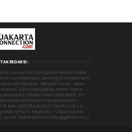
TAK REDAKSI :
arta Connection merupakan Media Online
onal memberitakan tentang Entertainment
usnya di Indonesia, dengan Tema " News
 Passion" kami menyajikan talent-talent
 berkualitas | Badan Hukum/Penerbit : PT.
VASI MEDIA INDONESIA | Kemenkumham
R AHU-0001684.AH.01.01.TAHUN 2022 | Jl.
i Blok K8 No 11, Tegal Alur - Jakarta Barat
0 ; email : Djakartaconnection@gmail.com |