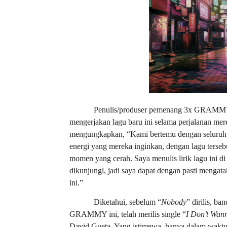
Penulis/produser pemenang 3x GRAMMY
mengerjakan lagu baru ini selama perjalanan mer
mengungkapkan, “Kami bertemu dengan seluruh ti
energi yang mereka inginkan, dengan lagu ters
momen yang cerah. Saya menulis lirik lagu ini di 
dikunjungi, jadi saya dapat dengan pasti mengata
ini.”
Diketahui, sebelum “
Nobody
” dirilis, b
GRAMMY ini, telah merilis single “
I Don’t Wann
David Gueta. Yang istimewa, hanya dalam waktu se