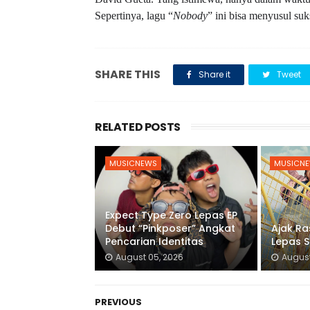
Sepertinya, lagu “
Nobody
” ini bisa menyusul suks
SHARE THIS
Share it
Tweet
RELATED POSTS
MUSICNEWS
MUSICN
Expect Type Zero Lepas EP
Debut “Pinkposer” Angkat
Ajak Ra
Pencarian Identitas
Lepas S
August 05, 2026
August
PREVIOUS