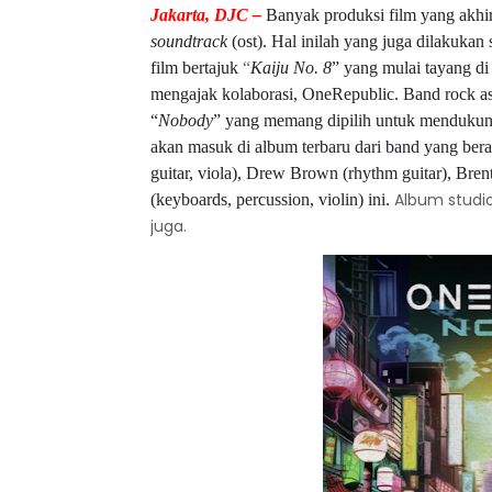
Jakarta, DJC –
Banyak produksi film yang akh
soundtrack
(ost). Hal inilah yang juga dilakuka
film bertajuk
“
Kaiju No. 8
” yang mulai tayang di 
mengajak kolaborasi, OneRepublic. Band rock 
“
Nobody
” yang memang dipilih untuk mendukung
akan masuk di album terbaru dari band yang be
guitar, viola), Drew Brown (rhythm guitar), Brent
Album studio
(keyboards, percussion, violin) ini.
juga.