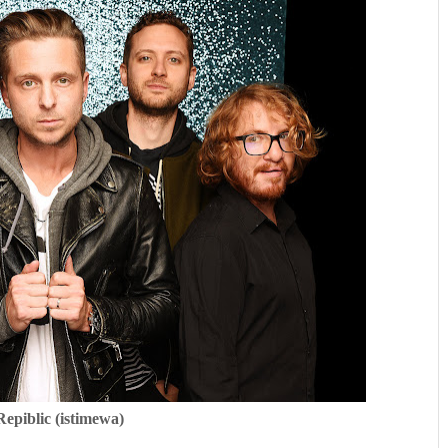
epiblic (istimewa)