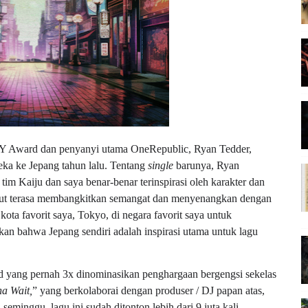
 Award dan penyanyi utama OneRepublic, Ryan Tedder,
eka ke Jepang tahun lalu. Tentang
single
barunya, Ryan
m Kaiju dan saya benar-benar terinspirasi oleh karakter dan
ebut terasa membangkitkan semangat dan menyenangkan dengan
kota favorit saya, Tokyo, di negara favorit saya untuk
kan bahwa Jepang sendiri adalah inspirasi utama untuk lagu
and yang pernah 3x dinominasikan penghargaan bergengsi sekelas
a Wait,
” yang berkolaborai dengan produser / DJ papan atas,
minggu, lagu ini sudah ditonton lebih dari 9 juta kali.