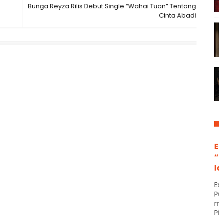
Bunga Reyza Rilis Debut Single “Wahai Tuan” Tentang
Cinta Abadi
E
“
I
E
P
m
P