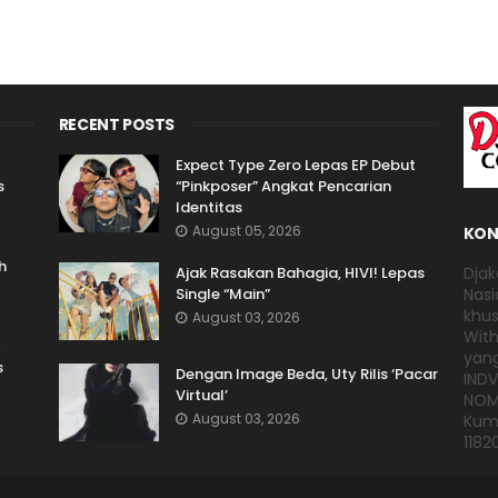
RECENT POSTS
Expect Type Zero Lepas EP Debut
s
“Pinkposer” Angkat Pencarian
Identitas
August 05, 2026
KON
h
Ajak Rasakan Bahagia, HIVI! Lepas
Djak
Single “Main”
Nasi
khus
August 03, 2026
With
yang
s
Dengan Image Beda, Uty Rilis ‘Pacar
IND
Virtual’
NOMO
August 03, 2026
Kump
1182