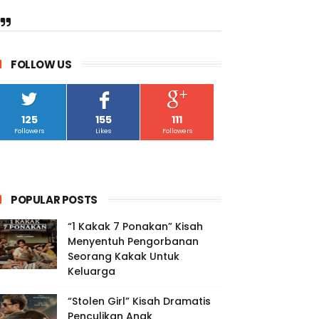
FOLLOW US
125
155
111
Followers
Likes
Followers
POPULAR POSTS
“1 Kakak 7 Ponakan” Kisah
Menyentuh Pengorbanan
Seorang Kakak Untuk
Keluarga
“Stolen Girl” Kisah Dramatis
Penculikan Anak