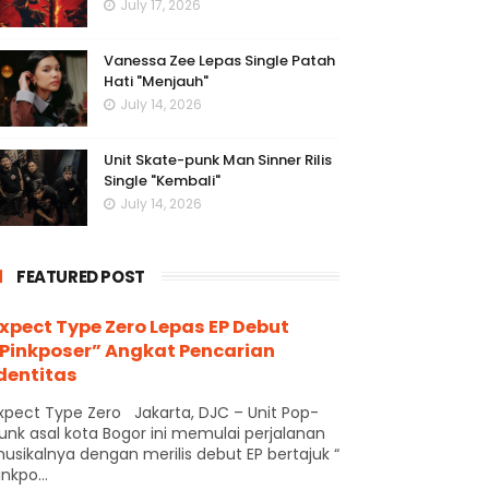
July 17, 2026
Vanessa Zee Lepas Single Patah
Hati "Menjauh"
July 14, 2026
Unit Skate-punk Man Sinner Rilis
Single "Kembali"
July 14, 2026
FEATURED POST
xpect Type Zero Lepas EP Debut
Pinkposer” Angkat Pencarian
dentitas
xpect Type Zero Jakarta, DJC – Unit Pop-
unk asal kota Bogor ini memulai perjalanan
usikalnya dengan merilis debut EP bertajuk “
inkpo...