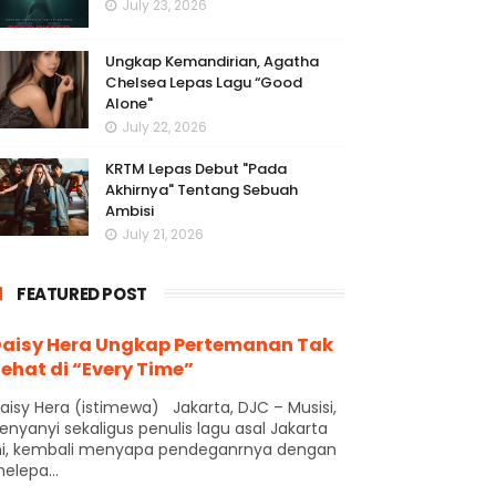
July 23, 2026
Ungkap Kemandirian, Agatha
Chelsea Lepas Lagu “Good
Alone"
July 22, 2026
KRTM Lepas Debut "Pada
Akhirnya" Tentang Sebuah
Ambisi
July 21, 2026
FEATURED POST
aisy Hera Ungkap Pertemanan Tak
ehat di “Every Time”
aisy Hera (istimewa) Jakarta, DJC – Musisi,
enyanyi sekaligus penulis lagu asal Jakarta
ni, kembali menyapa pendeganrnya dengan
elepa...