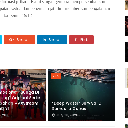
nsformasi pribadi. Kami sangat gembira mempersembahkan
mpatan kedua dan penemuan jati diri, memberikan pengalaman
onton kami.” (sTr)
Share it
Share it
Pin it
FILM
mosional “Bunga Di
rang” Original Series
bahan MAXStream
“Deep Water” Survival Di
iQIYI
Samudra Ganas
4, 2026
July 23, 2026