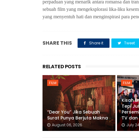
perpaduan yang menarik antara romansa dan tra
sebuah film yang mengeksplorasi lika-liku kese
yang menyentuh hati dan menginspirasi para pen
SHARE THIS
Share it
Tweet
RELATED POSTS
FILM
FILM
Kisah E
Tepi Ju
“Dear You” Jika Sebuah
Persem
Surat Punya Berjuta Makna
TV dan 
August 06, 2026
July 2