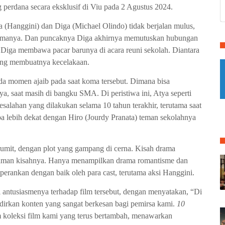
 perdana secara eksklusif di Viu pada 2 Agustus 2024.
a (Hanggini) dan Diga (Michael Olindo) tidak berjalan mulus,
 lamanya. Dan puncaknya Diga akhirnya memutuskan hubungan
Diga membawa pacar barunya di acara reuni sekolah. Diantara
ang membuatnya kecelakaan.
a momen ajaib pada saat koma tersebut. Dimana bisa
 saat masih di bangku SMA. Di peristiwa ini, Atya seperti
salahan yang dilakukan selama 10 tahun terakhir, terutama saat
 lebih dekat dengan Hiro (Jourdy Pranata) teman sekolahnya
u rumit, dengan plot yang gampang di cerna. Kisah drama
edalaman kisahnya. Hanya menampilkan drama romantisme dan
perankan dengan baik oleh para cast, terutama aksi Hanggini.
i antusiasmenya terhadap film tersebut, dengan menyatakan, “Di
dirkan konten yang sangat berkesan bagi pemirsa kami.
10
m koleksi film kami yang terus bertambah, menawarkan