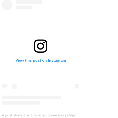
View this post on Instagram
A post shared by Djakarta.connection (@djakarta.connection)