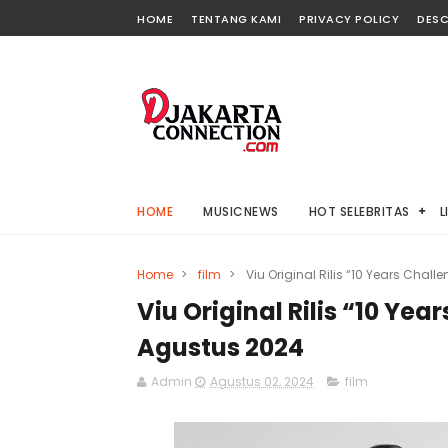
HOME
TENTANG KAMI
PRIVACY POLICY
DESC
HOME
MUSICNEWS
HOT SELEBRITAS
L
Home
>
film
>
Viu Original Rilis “10 Years Cha
Viu Original Rilis “10 Ye
Agustus 2024
Admin
Agustus 02, 2024
film