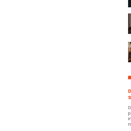
D
S
D
p
i
m