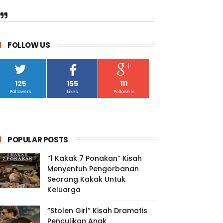
FOLLOW US
125
155
111
Followers
Likes
Followers
POPULAR POSTS
“1 Kakak 7 Ponakan” Kisah
Menyentuh Pengorbanan
Seorang Kakak Untuk
Keluarga
“Stolen Girl” Kisah Dramatis
Penculikan Anak