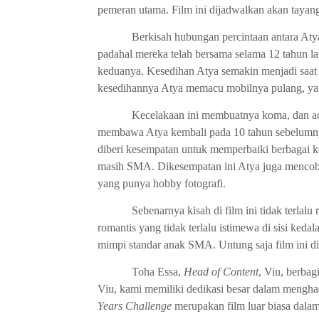
pemeran utama. Film ini dijadwalkan akan tayang
Berkisah hubungan percintaan antara Aty
padahal mereka telah bersama selama 12 tahun
keduanya. Kesedihan Atya semakin menjadi saat 
kesedihannya Atya memacu mobilnya pulang, y
Kecelakaan ini membuatnya koma, dan ad
membawa Atya kembali pada 10 tahun sebelumnya,
diberi kesempatan untuk memperbaiki berbagai ke
masih SMA. Dikesempatan ini Atya juga mencoba
yang punya hobby fotografi.
Sebenarnya kisah di film ini tidak terlal
romantis yang tidak terlalu istimewa di sisi k
mimpi standar anak SMA. Untung saja film ini di
Toha Essa,
Head of Content
, Viu, berbag
Viu, kami memiliki dedikasi besar dalam mengha
Years Challenge
merupakan film luar biasa dala