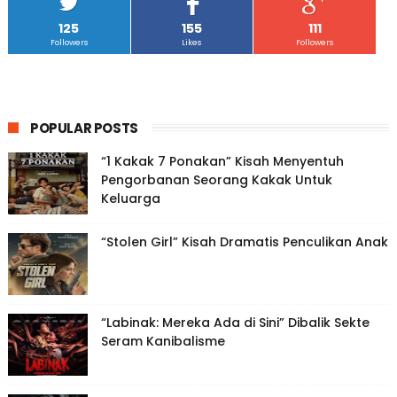
125
155
111
Followers
Likes
Followers
POPULAR POSTS
“1 Kakak 7 Ponakan” Kisah Menyentuh
Pengorbanan Seorang Kakak Untuk
Keluarga
“Stolen Girl” Kisah Dramatis Penculikan Anak
“Labinak: Mereka Ada di Sini” Dibalik Sekte
Seram Kanibalisme