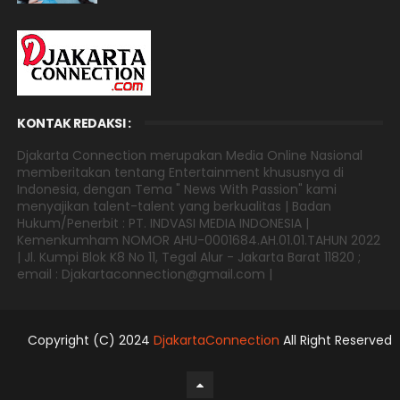
KONTAK REDAKSI :
Djakarta Connection merupakan Media Online Nasional
memberitakan tentang Entertainment khususnya di
Indonesia, dengan Tema " News With Passion" kami
menyajikan talent-talent yang berkualitas | Badan
Hukum/Penerbit : PT. INDVASI MEDIA INDONESIA |
Kemenkumham NOMOR AHU-0001684.AH.01.01.TAHUN 2022
| Jl. Kumpi Blok K8 No 11, Tegal Alur - Jakarta Barat 11820 ;
email : Djakartaconnection@gmail.com |
Copyright (C) 2024
DjakartaConnection
All Right Reserved