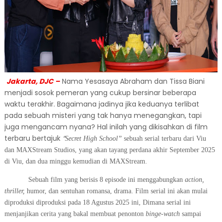
Jakarta, DJC –
Nama Yesasaya Abraham dan Tissa Biani
menjadi sosok pemeran yang cukup bersinar beberapa
waktu terakhir. Bagaimana jadinya jika keduanya terlibat
pada sebuah misteri yang tak hanya menegangkan, tapi
juga mengancam nyana? Hal inilah yang dikisahkan di film
terbaru bertajuk
“
Secret High School”
sebuah serial terbaru dari Viu
dan MAXStream Studios, yang akan tayang perdana akhir September 2025
di Viu, dan dua minggu kemudian di MAXStream.
Sebuah film yang berisis 8 episode ini menggabungkan
action,
thriller,
humor, dan sentuhan romansa, drama. Film serial ini akan mulai
diproduksi diproduksi pada 18 Agustus 2025 ini, Dimana serial ini
menjanjikan cerita yang bakal membuat penonton
binge-watch
sampai