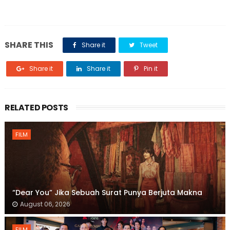
SHARE THIS
Share it
Tweet
Share it
Share it
Pin it
RELATED POSTS
FILM
“Dear You” Jika Sebuah Surat Punya Berjuta Makna
August 06, 2026
FILM