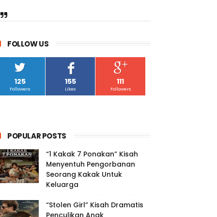
FOLLOW US
125
155
111
Followers
Likes
Followers
POPULAR POSTS
“1 Kakak 7 Ponakan” Kisah
Menyentuh Pengorbanan
Seorang Kakak Untuk
Keluarga
“Stolen Girl” Kisah Dramatis
Penculikan Anak