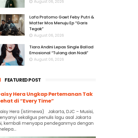
August 06, 2026
Lafa Pratomo Gaet Feby Putri &
Matter Mos Menuju Ep “Garis
Tegak”
August 06, 2026
Tiara Andini Lepas Single Ballad
Emosional “Tulang dan Nadi”
August 06, 2026
FEATURED POST
aisy Hera Ungkap Pertemanan Tak
ehat di “Every Time”
aisy Hera (istimewa) Jakarta, DJC – Musisi,
enyanyi sekaligus penulis lagu asal Jakarta
ni, kembali menyapa pendeganrnya dengan
elepa...