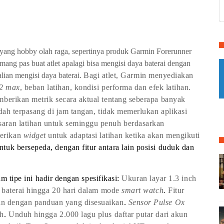
yang hobby olah raga, sepertinya produk
Garmin Forerunner
mang pas buat atlet apalagi b
isa
mengisi daya b
aterai dengan
lian mengisi daya baterai.
Bagi atlet, Garmin menyediakan
2 max
, beban latihan, kondisi performa dan efek latihan.
erikan metrik secara aktual tentang seberapa banyak
udah terpasang di jam tangan, tidak memerlukan aplikasi
saran latihan untuk seminggu penuh berdasarkan
berikan
widget
untuk adaptasi latihan ketika akan mengikuti
tuk bersepeda, dengan fitur antara lain posisi duduk dan
am tipe ini hadir dengan spesifikasi:
Ukuran layar 1.3 inch
 baterai hingga 20 hari dalam mode
smart watch
.
Fitur
an dengan panduan yang disesuaikan
.
Sensor Pulse Ox
ah
.
Unduh hingga 2.000 lagu plus daftar putar dari akun