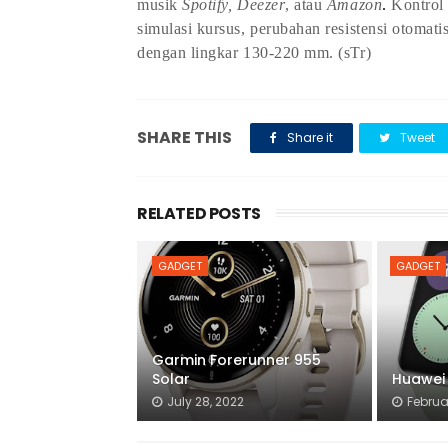
musik
Spotify, Deezer
, atau
Amazon
.
Kontrol
simulasi kursus, perubahan resistensi otomati
dengan lingkar 130-220 mm
. (sTr)
SHARE THIS
Share it
Tweet
RELATED POSTS
GADGET
GADGET
Garmin Forerunner 955
Solar
Huawei
July 28, 2022
Februa