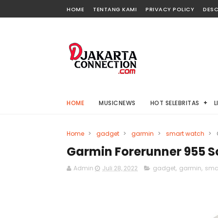
HOME
TENTANG KAMI
PRIVACY POLICY
DESC
HOME
MUSICNEWS
HOT SELEBRITAS
L
Home
>
gadget
>
garmin
>
smart watch
>
Garmin Forerunner 955 S
Admin
Juli 28, 2022
gadget
,
garmin
,
sma