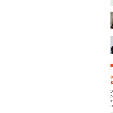
D
S
D
p
i
m