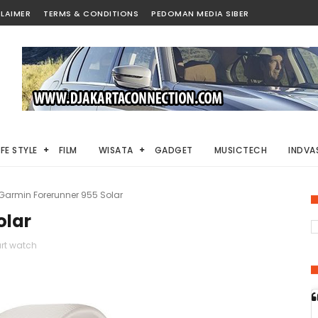
LAIMER
TERMS & CONDITIONS
PEDOMAN MEDIA SIBER
IFE STYLE
FILM
WISATA
GADGET
MUSICTECH
INDVAS
Garmin Forerunner 955 Solar
olar
rt watch