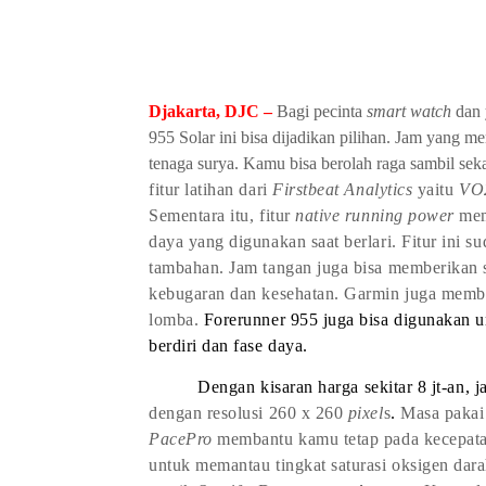
Djakarta, DJC –
Bagi pecinta
smart watch
dan 
955 Solar
ini bisa dijadikan pilihan. Jam yang me
t
enaga
s
urya
. Kamu bisa berolah raga sambil seka
fitur latihan dari
Firstbeat Analytics
yaitu
VO
Sementara itu, fitur
native running power
memb
daya yang digunakan saat berlari. Fitur ini s
tambahan.
Jam tangan juga bisa memberikan 
kebugaran dan kesehatan. Garmin juga mem
lomba.
Forerunner 955 juga bisa digunakan un
berdiri dan fase daya.
Dengan kisaran harga sekitar 8 jt-an, j
dengan resolusi 260 x 260
pixel
s
.
Masa pakai
PacePro
membantu
kamu
tetap pada kecepat
untuk memantau tingkat saturasi oksigen dar