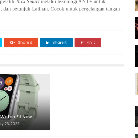
 pelatih
Tacx Smart
melalui teknologi ANT+ untuk
s, dan petunjuk Latihan
.
Cocok untuk pergelangan tangan
Share it
Share it
Pin it
 Watch Fit New
ry 23, 2022