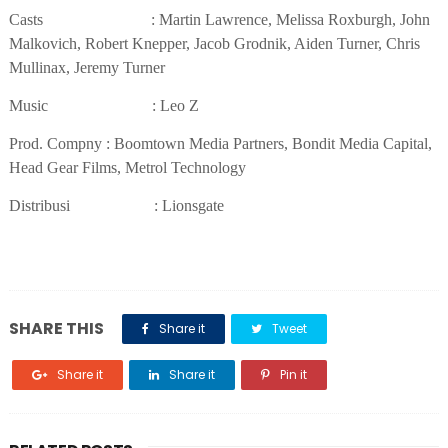
Casts : Martin Lawrence, Melissa Roxburgh, John
Malkovich, Robert Knepper, Jacob Grodnik, Aiden Turner, Chris
Mullinax, Jeremy Turner
Music
:
Leo Z
Prod. Compny
:
Boomtown Media Partners
,
Bondit Media Capital
,
Head Gear Films
,
Metrol Technology
Distribusi
: Lionsgate
SHARE THIS
Share it
Tweet
Share it
Share it
Pin it