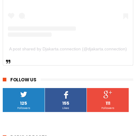
A post shared by Djakarta.connection (@djakarta.connection)
FOLLOW US
125
155
111
Followers
Likes
Followers