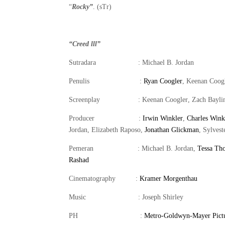
“
Rocky”
. (sTr)
“Creed lll”
Sutradara
:
Michael B. Jordan
Penulis
:
Ryan Coogler
,
Keenan Coog
Screenplay
:
Keenan Coogler
,
Zach Bayli
Producer
:
Irwin Winkler
,
Charles Wink
Jordan
,
Elizabeth Raposo
,
Jonathan Glickman
,
Sylvest
Pemeran
:
Michael B. Jordan
,
Tessa Th
Rashad
Cinematography
:
Kramer Morgenthau
Music
:
Joseph Shirley
PH
:
Metro-Goldwyn-Mayer Pict