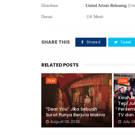
Distribusi
:
United Artists Releasing
(Uni
Durasi
: 116 Menit
SHARE THIS
Share it
Tweet
RELATED POSTS
FILM
FILM
Kisah E
Tepi Ju
“Dear You” Jika Sebuah
Persem
Surat Punya Berjuta Makna
TV dan 
August 06, 2026
July 2