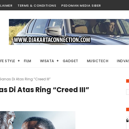
LAIMER
TERMS & CONDITIONS
PEDOMAN MEDIA SIBER
IFE STYLE
FILM
WISATA
GADGET
MUSICTECH
INDVAS
nas Di Atas Ring “Creed III”
Di Atas Ring “Creed III”