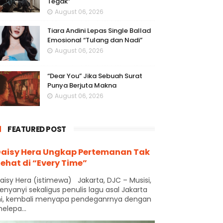
Tegak”
August 06, 2026
Tiara Andini Lepas Single Ballad
Emosional “Tulang dan Nadi”
August 06, 2026
“Dear You” Jika Sebuah Surat
Punya Berjuta Makna
August 06, 2026
FEATURED POST
aisy Hera Ungkap Pertemanan Tak
ehat di “Every Time”
aisy Hera (istimewa) Jakarta, DJC – Musisi,
enyanyi sekaligus penulis lagu asal Jakarta
ni, kembali menyapa pendeganrnya dengan
elepa...