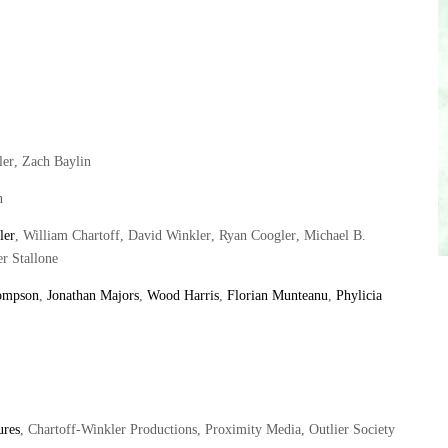
ler
,
Zach Baylin
n
ler
,
William Chartoff
,
David Winkler
,
Ryan Coogler
,
Michael B.
er Stallone
ompson
,
Jonathan Majors
,
Wood Harris
,
Florian Munteanu
,
Phylicia
ures
,
Chartoff-Winkler Productions
,
Proximity Media
,
Outlier Society