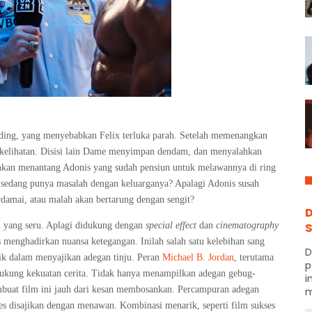
ing, yang menyebabkan Felix terluka parah. Setelah memenangkan
n kelihatan. Disisi lain Dame menyimpan dendam, dan menyalahkan
hkan menantang Adonis yang sudah pensiun untuk melawannya di ring
ga sedang punya masalah dengan keluarganya? Apalagi Adonis susah
rdamai, atau malah akan bertarung dengan sengit?
D
S
u yang seru. Aplagi didukung dengan
special effect
dan
cinematography
s menghadirkan nuansa ketegangan. Inilah salah satu kelebihan sang
D
ik dalam menyajikan adegan tinju. Peran
Michael B. Jordan
, terutama
p
ukung kekuatan cerita. Tidak hanya menampilkan adegan gebug-
i
embuat film ini jauh dari kesan membosankan. Percampuran adegan
m
ses disajikan dengan menawan. Kombinasi menarik, seperti film sukses