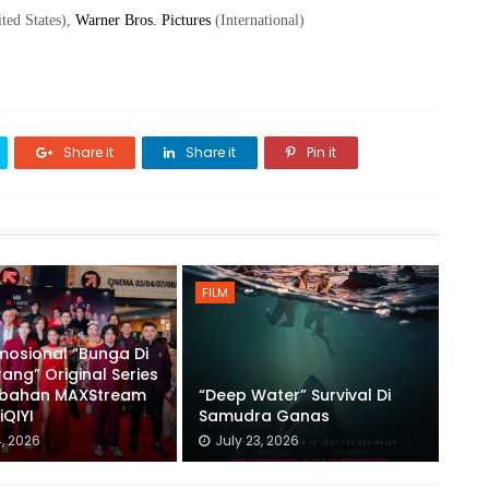
ted States)
,
Warner Bros. Pictures
(International)
Share it
Share it
Pin it
FILM
mosional “Bunga Di
rang” Original Series
bahan MAXStream
“Deep Water” Survival Di
iQIYI
Samudra Ganas
4, 2026
July 23, 2026