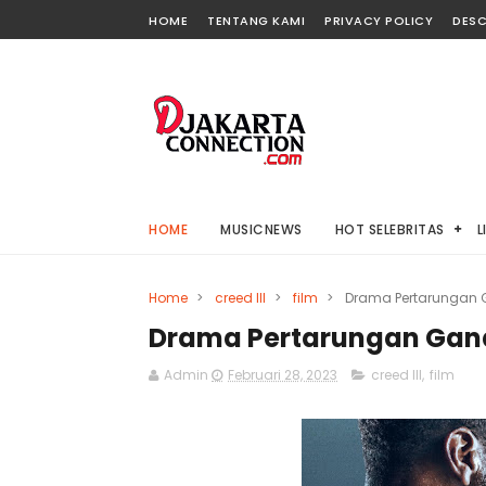
HOME
TENTANG KAMI
PRIVACY POLICY
DESC
HOME
MUSICNEWS
HOT SELEBRITAS
L
Home
>
creed III
>
film
>
Drama Pertarungan Ga
Drama Pertarungan Ganas 
Admin
Februari 28, 2023
creed III
,
film