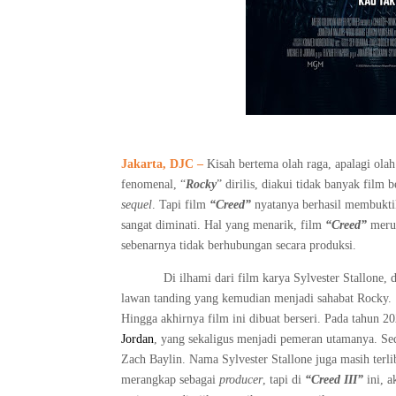
Jakarta, DJC –
Kisah bertema olah raga, apalagi olah
fenomenal, “
Rocky
” dirilis, diakui tidak banyak film
sequel
. Tapi film
“Creed”
nyatanya berhasil membukti
sangat diminati. Hal yang menarik, film
“Creed”
merup
sebenarnya tidak berhubungan secara produksi.
Di ilhami dari film karya Sylvester Stallone,
lawan tanding yang kemudian menjadi sahabat Rocky.
Hingga akhirnya film ini dibuat berseri. Pada tahun 2
Jordan
, yang sekaligus menjadi pemeran utamanya. Sed
Zach Baylin
. Nama
Sylvester Stallone juga masih terl
merangkap sebagai
producer
, tapi di
“Creed III”
ini, a