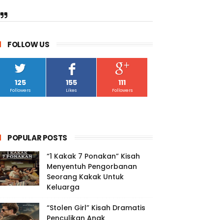
FOLLOW US
125
155
111
Followers
Likes
Followers
POPULAR POSTS
“1 Kakak 7 Ponakan” Kisah
Menyentuh Pengorbanan
Seorang Kakak Untuk
Keluarga
“Stolen Girl” Kisah Dramatis
Penculikan Anak