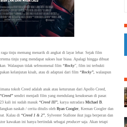
 raga tinju memang menarik di angkat di layar lebar. Sejak film
 bertema tinju yang mendapat sukses luar biasa. Apalagi hingga dibuat
kan. Walaupun tidak sefenomenal film
“Rocky
”, film ini terbukti
akan kelanjutan kisah, atau di adaptasi dari film
“Rocky”,
walaupun
 dimana tokoh Creed adalah anak atau keturunan dari Apollo Creed,
“Creed”
sendiri menjadi film yang mendulang kesuksesan di pasar.
023 kali ini sudah masuk
“Creed III”,
karya sutradara
Michael B.
angkan naskah / cerita ditulis oleh
Ryan Coogler
,
Keenan Coogler
dan
ibat. Kalau di
“Creed 1 & 2”
, Sylvester Stallone ikut juga berperan dan
ktor kawakan ini hanya bertindak sebagai
producer
saja. Akan tetapi