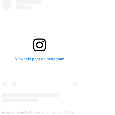
View this post on Instagram
A post shared by Djakarta.connection (@djakarta.connection)