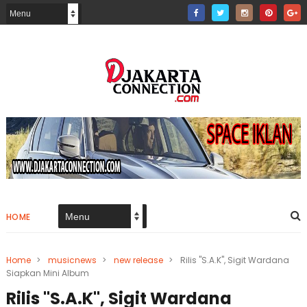
HOME
Home
>
musicnews
>
new release
>
Rilis "S.A.K", Sigit Wardana
Siapkan Mini Album
Rilis "S.A.K", Sigit Wardana