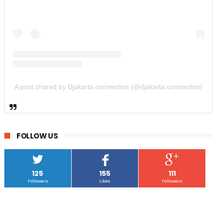
A post shared by Djakarta.connection (@djakarta.connection)
FOLLOW US
125
155
111
Followers
Likes
Followers