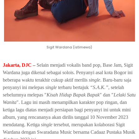
Sigit Wardana (istimewa)
Jakarta, DJC –
Selain menjadi vokalis band pop, Base Jam,
Sigit
Wardana
juga dikenal sebagai solois. Penyanyi asal kota Bogor ini
beberapa waktu terakhir cukup aktif merilis
single
. Baru-baru saja
penyanyi ini melepas
single
terbaru bertajuk
“S.A.K.”
, setelah
sebelumnya melepas
"
Kisah Hidup Bapak Bapak
" dan "
Lelaki Satu
Wanita
"
. Lagu ini masih menampilkan karakter pop ringan, dan
ketiga lagu diatas menjadi persiapan bagi penyanyi ini untuk mini
album, yang rencananya akan dirilis
tanggal 10 November 2023
mendatang. K
etiga
single
tersebut, merupakan kolaborasi
Sigit
Wardana
dengan
Swaradana Music bersama Cadaaz Pustaka Musik