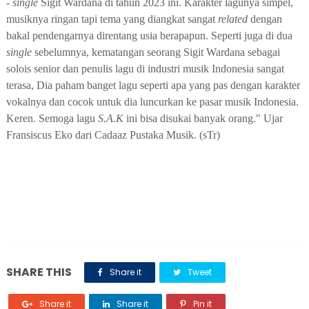
- single
Sigit Wardana di tahun 2023
ini. Karakter l
agu
nya
simpel,
musiknya ringan tapi tema yang diangkat sangat
related
dengan
bakal pendengarnya direntang usia berapapun. Seperti juga
di dua
single
sebelumnya
,
kematangan seorang Sigit Wardana sebagai
solois senior dan penulis lagu di industri musik Indonesia sangat
terasa, Dia paham banget lagu seperti apa yang
pas
dengan karakter
vokalnya dan cocok untuk dia luncurkan ke pasar musik Indonesia.
Keren. Semoga lagu
S.A.K
ini bisa disukai banyak orang."
U
jar
Fransiscus Eko dari Cadaaz Pustaka Musik.
(sTr)
SHARE THIS
Share it
Tweet
Share it
Share it
Pin it