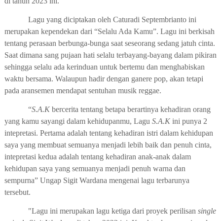
di tahun 2023 ini.
Lagu yang
diciptakan
oleh
Caturadi Septembrianto
ini
merupakan kependekan dari “Selalu Ada Kamu”. Lagu ini berkisah
tentang perasaan berbunga-bunga saat seseorang sedang jatuh cinta.
Saat dimana sang pujaan hati selalu terbayang-bayang dalam pikiran
sehingga selalu ada kerinduan untuk bertemu dan menghabiskan
waktu bersama.
Walaupun hadir dengan ganere pop, akan tetapi
pada aransemen mendapat sentuhan musik reggae.
“
S.A.K
bercerita tentang betapa berartinya kehadiran orang
yang kamu sayangi dalam kehidupanmu,
L
agu
S.A.K
ini punya 2
intepretasi. Pertama adalah tentang kehadiran istri dalam kehidupan
saya yang membuat semuanya menjadi lebih baik dan penuh cinta,
intepretasi kedua adalah tentang kehadiran anak
-anak
dalam
kehidupan saya yang semuanya menjadi penuh warna dan
sempurna”
Ungap
Sigit Wardana
mengenai lagu terbarunya
tersebut
.
"
Lagu i
ni
merupakan lagu
ketiga dari proyek perilisan
single