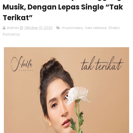
Musik, Dengan Lepas Single “Tak
Terikat”
Admin
Oktober 01, 2023
musicnews
,
new release
,
Sheila
Purnama