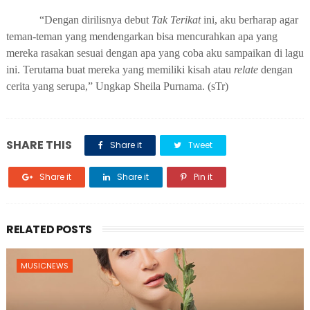
“Dengan
dirilisnya debut
Tak Terikat
ini, aku berharap agar
teman-teman yang mendengarkan bisa mencurahkan apa yang
mereka rasakan sesuai dengan apa yang coba aku sampaikan di lagu
ini
.
Terutama buat mereka yang memiliki kisah
atau
relate
dengan
cerita
yang serupa,”
Ungkap
Sheila Purnama
. (sTr)
SHARE THIS
Share it
Tweet
Share it
Share it
Pin it
RELATED POSTS
MUSICNEWS