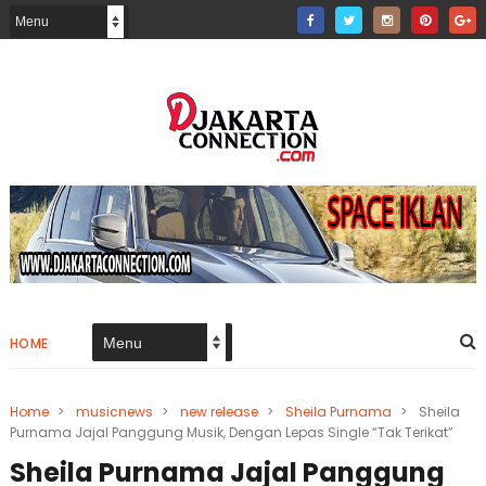
HOME
Home
>
musicnews
>
new release
>
Sheila Purnama
>
Sheila
Purnama Jajal Panggung Musik, Dengan Lepas Single “Tak Terikat”
Sheila Purnama Jajal Panggung