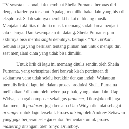
TV swasta
nasional, tak membuat
Sheila Purnama
berpuas diri
dengan kariernya tersebut. Apalagi memiliki bakat lain yang bisa di
eksplorasi. Salah satunya memiliki bakat di bidang musik.
Menjalani aktifitas di dunia musik memang sudah lama menjadi
cita-citanya. Dan kesempatan itu datang.
Sheila Purnama
-pun
akhirnya bisa merilis
single
debutnya, bertajuk “
Tak Terikat
”.
Sebuah lagu yang
berkisah tentang pilihan hati untuk menipu diri
saat menjalani cinta yang tidak bisa dimiliki.
Untuk lirik di lagu ini memang ditulis sendiri oleh
Sheila
Purnama
, yang terinspirasi dari banyak kisah percintaan di
sekitarnya yang tidak selalu berakhir dengan indah. Walaupun
menulis lirik di lagu ini, dalam proses produksi
Sheila Purnama
melibatkan / dibantu oleh beberapa pihak, yang antara lain.
Uap
Widya, sebagai
c
omposer
sekaligus
p
roducer
,
D
ionsjokoadi juga
ikut menjadi
p
roducer
, juga
bersama Uap Widya
didaulat
sebagai
a
rranger
untuk
lagu tersebut
. Proses
m
ixing
oleh Andrew Setiawan
yang juga berperan sebagai
e
ditor. Sementara
untuk proses
m
astering
ditangani
oleh Sinyo Drumboy.