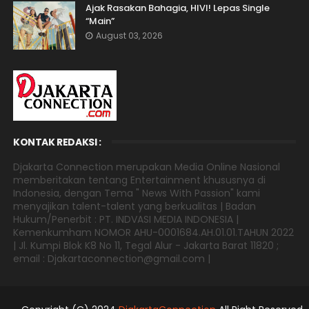
Ajak Rasakan Bahagia, HIVI! Lepas Single
“Main”
August 03, 2026
KONTAK REDAKSI :
Djakarta Connection merupakan Media Online Nasional
memberitakan tentang Entertainment khususnya di
Indonesia, dengan Tema " News With Passion" kami
menyajikan talent-talent yang berkualitas | Badan
Hukum/Penerbit : PT. INDVASI MEDIA INDONESIA |
Kemenkumham NOMOR AHU-0001684.AH.01.01.TAHUN 2022
| Jl. Kumpi Blok K8 No 11, Tegal Alur - Jakarta Barat 11820 ;
email : Djakartaconnection@gmail.com |