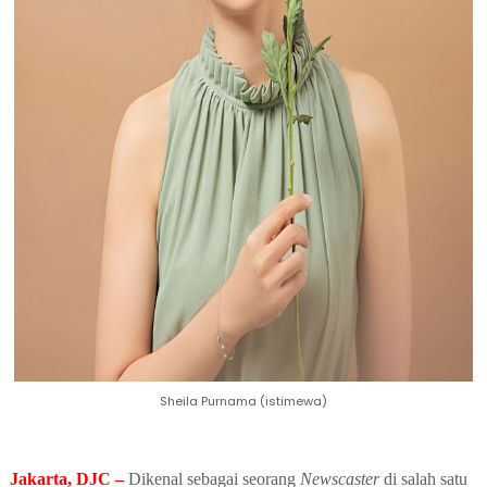
Sheila Purnama (istimewa)
Jakarta, DJC –
Dikenal sebagai
seorang
Newscaster
di salah satu