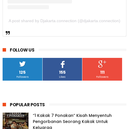
A post shared by Djakarta.connection (@djakarta.connection)
FOLLOW US
125
155
111
Followers
Likes
Followers
POPULAR POSTS
“1 Kakak 7 Ponakan” Kisah Menyentuh
Pengorbanan Seorang Kakak Untuk
Keluarga