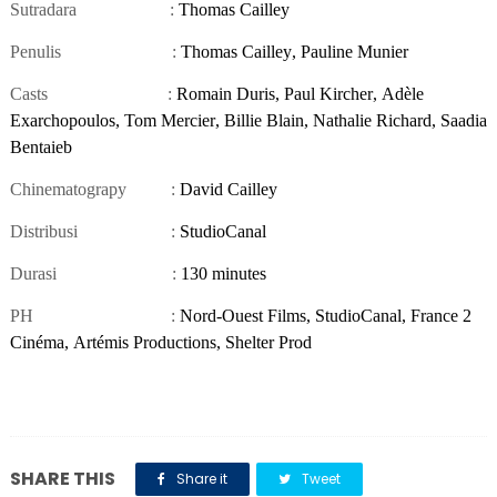
Sutradara
:
Thomas Cailley
Penulis
:
Thomas Cailley
,
Pauline Munier
Casts
:
Romain Duris
,
Paul Kircher
,
Adèle
Exarchopoulos
,
Tom Mercier
,
Billie Blain
,
Nathalie Richard
,
Saadia
Bentaieb
Chinematograpy
:
David Cailley
Distribusi
:
StudioCanal
Durasi
:
130
minutes
PH
:
Nord-Ouest Films
,
StudioCanal
,
France 2
Cinéma
,
Artémis Productions
,
Shelter Prod
SHARE THIS
Share it
Tweet