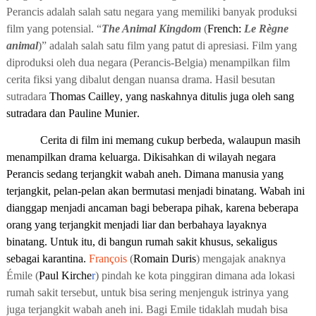
Perancis adalah salah satu negara yang memiliki banyak produksi
film yang potensial. “
The Animal
Kingdom
(
French
:
Le Règne
animal
)
” adalah salah satu film yang patut di apresiasi. Film yang
diproduksi oleh dua negara (Perancis-Belgia) menampilkan film
cerita fiksi yang dibalut dengan nuansa drama. Hasil besutan
sutradara
Thomas Cailley
, yang naskahnya ditulis juga oleh sang
sutradara dan
Pauline Munier
.
Cerita di film ini memang cukup berbeda, walaupun masih
menampilkan drama keluarga. Dikisahkan di wilayah negara
Perancis sedang terjangkit wabah aneh. Dimana manusia yang
terjangkit, pelan-pelan akan bermutasi menjadi binatang. Wabah ini
dianggap menjadi ancaman bagi beberapa pihak, karena beberapa
orang yang terjangkit menjadi liar dan berbahaya layaknya
binatang. Untuk itu, di bangun rumah sakit khusus, sekaligus
sebagai karantina.
François
(
Romain Duris
) mengajak anaknya
Émile
(
Paul Kirche
r
) pindah ke kota pinggiran dimana ada lokasi
rumah sakit tersebut, untuk bisa sering menjenguk istrinya yang
juga terjangkit wabah aneh ini. Bagi Emile tidaklah mudah bisa