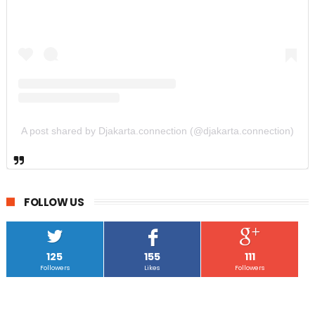
A post shared by Djakarta.connection (@djakarta.connection)
FOLLOW US
125
155
111
Followers
Likes
Followers