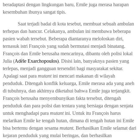
beradaptasi dengan lingkungan baru, Emile juga merasa harapan
kesembuhan ibunya sangat tipis.
Saat terjadi badai di kota tesebut, membuat sebuah ambulan
terhepas dan hancur. Celakanya, ambulan ini membawa beberapa
pasien wabah tersebut. Beberapa diantaranya meloloskan diri,
ternasuk istri
François
yang sudah bermutasi menjadi binatang.
François
dan Emile berusaha mencarinya, dibantu oleh polisi lokal
Julia (
Adèle Exarchopoulos
)
. Disisi lain, banyaknya pasien yang
terlepas, menjadi gangguan tersendiri bagi masyarakat sekitar.
Apalagi saat para
mutant
ini mencari makanan di wilayah
penduduk. Ditengah konflik keluarga, Emile merasa ada yang aneh
di tubuhnya, dan akhirnya diketahui bahwa Emile juga terjangkit.
François
berusaha menyembunyikan fakta tersebut, ditengah
penduduk dan para polisi dan tentara yang bersiaga dengan senjata
untuk menghadapi para
mutant
ini. Untuk itu
François
harus
melarikan Emile ke tengah hutan, dimana di tengah hutan ini Emile
bisa bertemu dengan sesama
mutant.
Berhasilkan Emile selamat dari
kejaran penduduk yang mulai beringas, dan berhasilkan