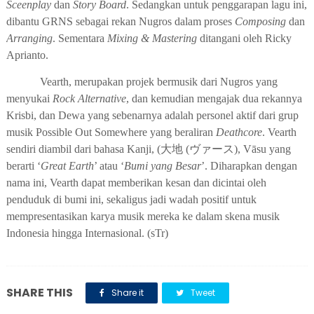
Sceenplay
dan
Story Board
. Sedangkan untuk penggarapan lagu ini,
dibantu GRNS sebagai rekan Nugros dalam proses
Composing
dan
Arranging
. Sementara
Mixing & Mastering
ditangani oleh Ricky
Aprianto.
Vearth, merupakan projek bermusik dari Nugros yang
menyukai
Rock Alternative
, dan kemudian mengajak dua rekannya
Krisbi, dan Dewa yang sebenarnya adalah personel aktif dari grup
musik Possible Out Somewhere yang beraliran
Deathcore
. Vearth
sendiri diambil dari bahasa Kanji, (
大地
(
ヴァース
), Vāsu yang
berarti ‘
Great Earth
’ atau ‘
Bumi yang Besar
’. Diharapkan dengan
nama ini, Vearth dapat memberikan kesan dan dicintai oleh
penduduk di bumi ini, sekaligus jadi wadah positif untuk
mempresentasikan karya musik mereka ke dalam skena musik
Indonesia hingga Internasional. (sTr)
SHARE THIS
Share it
Tweet