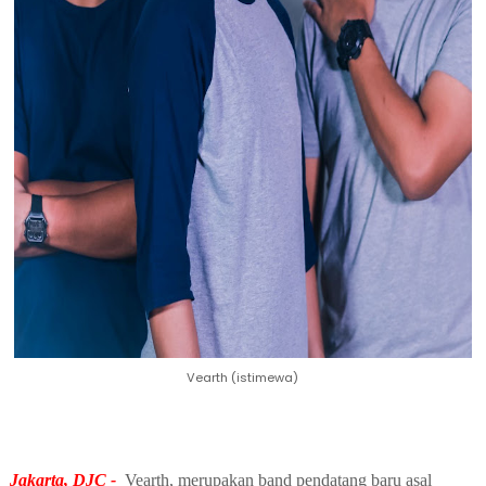
Vearth (istimewa)
Jakarta, DJC -
Vearth, merupakan band pendatang baru asal