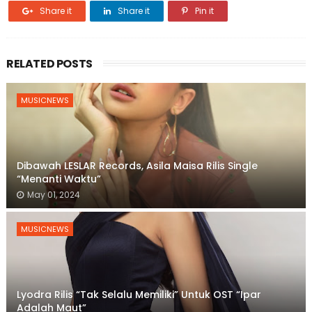
Share it
Share it
Pin it
RELATED POSTS
MUSICNEWS
Dibawah LESLAR Records, Asila Maisa Rilis Single
“Menanti Waktu”
May 01, 2024
MUSICNEWS
Lyodra Rilis “Tak Selalu Memiliki” Untuk OST “Ipar
Adalah Maut”