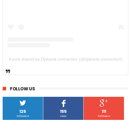
A post shared by Djakarta.connection (@djakarta.connection)
FOLLOW US
125
155
111
Followers
Likes
Followers