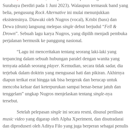
Surabaya (berdiri pada
1 Juni 2023). Walaupun termasuk band yang
belia, pengusung
Rock Alternative
ini mulai menunjukkan
eksistensinya. Diawaki oleh Nugros (vocal), Krisbi (bass) dan
Dewa (drum) langsung melepas
single
debut berjudul “
Fell &
Drown
”. Sebuah lagu karya Nugros, yang dipilih menjadi pembuka
perjalanan bermusik ke panggung nasional.
“Lagu ini menceritakan tentang seorang laki-laki yang
terpancing dalam sebuah hubungan paralel dengan wanita yang
ternyata adalah seorang
player
. Kemudian, secara tidak sadar, dia
terjebak dalam doktrin yang menguasai hati dan pikiran. Akhirnya
diapun terikat erat hingga tak bisa bergerak dan berucap untuk
mencoba keluar dari keterpurukan sampai benar-benar jatuh dan
tenggelam” ungkap Nugros menjelaskan tentang
single
-nya
tersebut.
Setelah pelepasan
single
ini secara resmi, disusul perilisan
music video
yang digarap oleh Alpha Xperiment, dan disutradarai
dan diproduseri oleh Aditya Filo yang juga berperan sebagai penulis