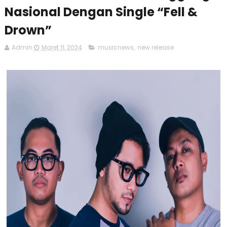
Nasional Dengan Single “Fell &
Drown”
Admin
Maret 11, 2024
musicnews
,
new release