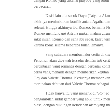
dengan Romeo yang dikenal playboy yang luluh
berpacaran.
Disisi lain ada sosok Dayu (Tatyana Akman)
akhirnya menimbulkan konfilk antara Agatha da
selesai. Hingga akhirnya ibu Romeo, bernama Nuri
Romeo mengundang Agatha makan malam dirumah
sakit inilah, Romeo dan sang ibu sadar, kalau ter
karena koma selama beberapa bulan lamanya.
Sang sutradara membuat alur cerita di kisah
Penonton akan dibawah tersadar dengan inti cerit
percintaaan yang romantis dengan berbagai konfl
cerita yang menarik dengan memberikan kejutan
Oey dan Valerie Thomas. Keduanya memberikan 
merupakan debutan dari Valerie Thomas sebagai
Tidak hanya itu yang menarik di “
Romeo 
pengambilan sudut gambar yang apik, untuk memo
biasa, dengan dukungan keindahan alam yang memp