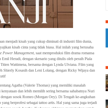
an menjadi kisah yang cukup diminati di industri film dunia,
yajikan kisah cinta yang tidak biasa. Hal inilah yang berusaha
ve Power Management
, saat memproduksi film drama romansa
h Emil Heradi, dengan skenario yang ditulis oleh peraih Piala
, Titien Wattimena, bersama dengan Lynda Ulviana. Film yang
oleh Shierly Kosasih dan Leni Lolang, dengan Ricky Wijaya dan
utif
ntang Agatha (Valerie Thomas) yang memiliki masalah
i kenyataan dan lebih memilih sering bersama sahabatnya Nuri
mu dengan sosok Romeo (Morgan Oey). Di Tengah ke-angkuhan
ang berprofesi sebagai tattoo artis. Hal yang sama juga terjadi