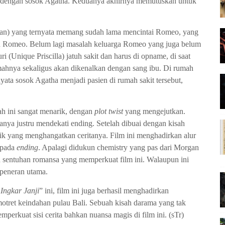
 dengan sosok Agatha. Keduanya akhirnya memutuskan untuk
 yang ternyata memang sudah lama mencintai Romeo, yang
n Romeo. Belum lagi masalah keluarga Romeo yang juga belum
 (Unique Priscilla) jatuh sakit dan harus di opname, di saat
nya sekaligus akan dikenalkan dengan sang ibu. Di rumah
nyata sosok Agatha menjadi pasien di rumah sakit tersebut,
 ini sangat menarik, dengan
plot twist
yang mengejutkan.
anya justru mendekati ending. Setelah dibuai dengan kisah
ik yang menghangatkan ceritanya. Film ini menghadirkan alur
 pada
ending
. Apalagi didukun chemistry yang pas dari Morgan
sentuhan romansa yang memperkuat film ini. Walaupun ini
 peneran utama.
Ingkar Janji
” ini, film ini juga berhasil menghadirkan
tret keindahan pulau Bali. Sebuah kisah darama yang tak
erkuat sisi cerita bahkan nuansa magis di film ini. (sTr)