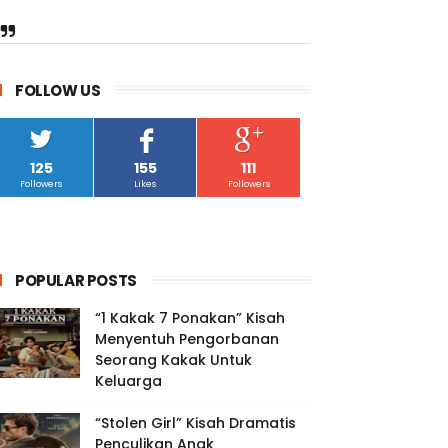
FOLLOW US
125
155
111
Followers
Likes
Followers
POPULAR POSTS
“1 Kakak 7 Ponakan” Kisah
Menyentuh Pengorbanan
Seorang Kakak Untuk
Keluarga
“Stolen Girl” Kisah Dramatis
Penculikan Anak