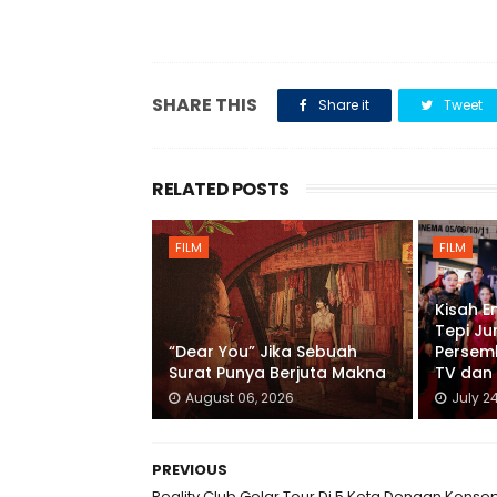
SHARE THIS
Share it
Tweet
RELATED POSTS
FILM
FILM
Kisah E
Tepi Ju
“Dear You” Jika Sebuah
Persem
Surat Punya Berjuta Makna
TV dan 
August 06, 2026
July 2
PREVIOUS
Reality Club Gelar Tour Di 5 Kota Dengan Konse