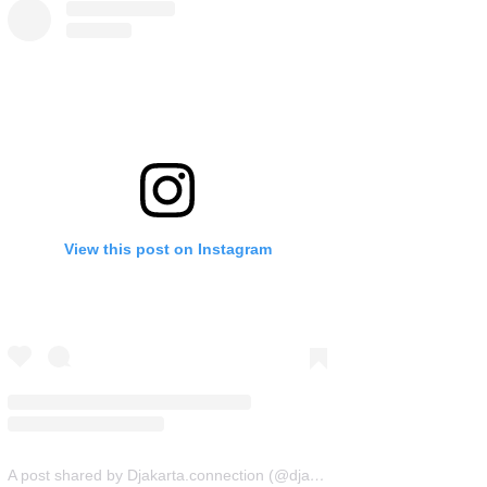
View this post on Instagram
A post shared by Djakarta.connection (@djakarta.connection)