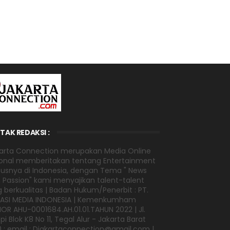
TAK REDAKSI :
arta Connection merupakan Media Online
onal memberitakan tentang Entertainment
usnya di Indonesia, dengan Tema " News
 Passion" kami menyajikan talent-talent
 berkualitas | Badan Hukum/Penerbit : PT.
VASI MEDIA INDONESIA | Kemenkumham
R AHU-0001684.AH.01.01.TAHUN 2022 | Jl.
i Blok K8 No 11, Tegal Alur - Jakarta Barat
0 ; email : Djakartaconnection@gmail.com |