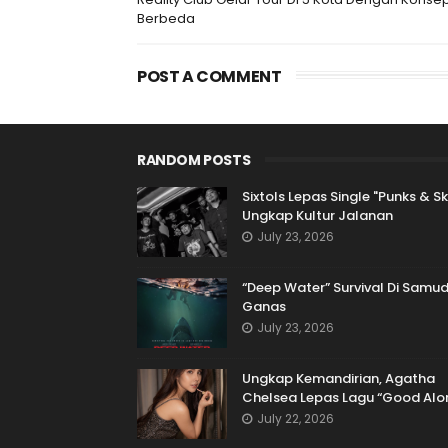
Berbeda
POST A COMMENT
RANDOM POSTS
Sixtols Lepas Single "Punks & Sk
Ungkap Kultur Jalanan
July 23, 2026
“Deep Water” Survival Di Samu
Ganas
July 23, 2026
Ungkap Kemandirian, Agatha
Chelsea Lepas Lagu “Good Alo
July 22, 2026