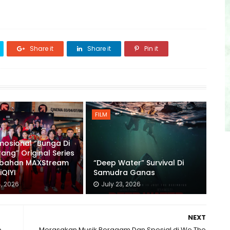
Share it
Share it
Pin it
FILM
mosional “Bunga Di
rang” Original Series
bahan MAXStream
“Deep Water” Survival Di
iQIYI
Samudra Ganas
4, 2026
July 23, 2026
NEXT
p
Merasakan Musik Beragam Dan Spesial di We The