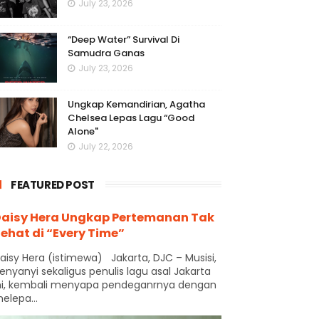
July 23, 2026
“Deep Water” Survival Di
Samudra Ganas
July 23, 2026
Ungkap Kemandirian, Agatha
Chelsea Lepas Lagu “Good
Alone"
July 22, 2026
FEATURED POST
aisy Hera Ungkap Pertemanan Tak
ehat di “Every Time”
aisy Hera (istimewa) Jakarta, DJC – Musisi,
enyanyi sekaligus penulis lagu asal Jakarta
ni, kembali menyapa pendeganrnya dengan
elepa...