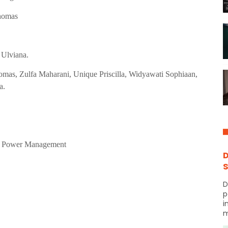
homas
lviana.
fa Maharani, Unique Priscilla, Widyawati Sophiaan,
a.
wer Management
D
S
D
p
i
m