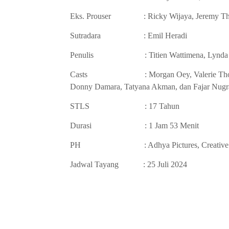
Eks. Prouser : Ricky Wijaya, Jeremy T
Sutradara : Emil Heradi
Penulis : Titien Wattimena, Lynda U
Casts : Morgan Oey, Valerie Thomas, Zul
Donny Damara, Tatyana Akman, dan Fajar Nugr
STLS : 1
7 Tahun
Durasi :
1 Jam 53
Menit
PH : Adhya Pictures, Creative Po
Jadwal Tayang :
25 Juli 2024