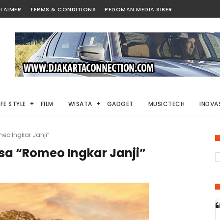
LAIMER
TERMS & CONDITIONS
PEDOMAN MEDIA SIBER
IFE STYLE
FILM
WISATA
GADGET
MUSICTECH
INDVAS
eo Ingkar Janji”
sa “Romeo Ingkar Janji”