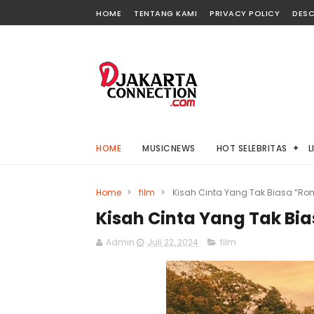
HOME
TENTANG KAMI
PRIVACY POLICY
DESC
HOME
MUSICNEWS
HOT SELEBRITAS
L
Home
>
film
>
Kisah Cinta Yang Tak Biasa “Rom
Kisah Cinta Yang Tak Bia
Admin
Juli 22, 2024
film