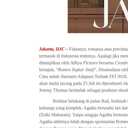
Jakarta, DJC –
Faktanya, romansa atau percintaa
termasuk di Indonesia tentunya. Apalagi jika men
ditampilkan oleh
Adhya Pictures
bersama
Creati
bertajuk, “
Romeo Ingkar Janji
”. Disutradarai ole
Citra untuk Skenario Adaptasi Terbaik FFI 2018
akan mulai tayang pada 25 Juli ini diproduseri 
Jeremy Thomas bertindak sebagai produser eksek
Berlatar belakang di pulau Bali, berkisah te
keluarga yang komplek. Agatha berusaha lari dar
(Zulfa Maharani). Tanpa sengaja Agatha berte
Agatha akhirnya luluh dengan spontanitas Romeo y