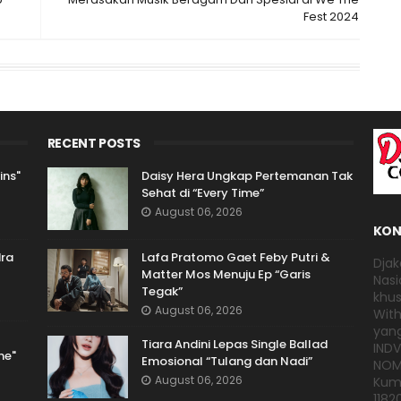
Fest 2024
RECENT POSTS
ins"
Daisy Hera Ungkap Pertemanan Tak
Sehat di “Every Time”
August 06, 2026
KON
dra
Lafa Pratomo Gaet Feby Putri &
Djak
Matter Mos Menuju Ep “Garis
Nasi
Tegak”
khus
August 06, 2026
With
yang
Tiara Andini Lepas Single Ballad
IND
ne"
Emosional “Tulang dan Nadi”
NOMO
August 06, 2026
Kump
1182