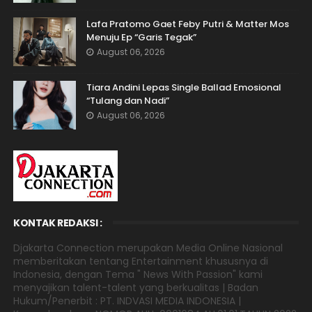
Lafa Pratomo Gaet Feby Putri & Matter Mos
Menuju Ep “Garis Tegak”
August 06, 2026
Tiara Andini Lepas Single Ballad Emosional
“Tulang dan Nadi”
August 06, 2026
KONTAK REDAKSI :
Djakarta Connection merupakan Media Online Nasional
memberitakan tentang Entertainment khususnya di
Indonesia, dengan Tema " News With Passion" kami
menyajikan talent-talent yang berkualitas | Badan
Hukum/Penerbit : PT. INDVASI MEDIA INDONESIA |