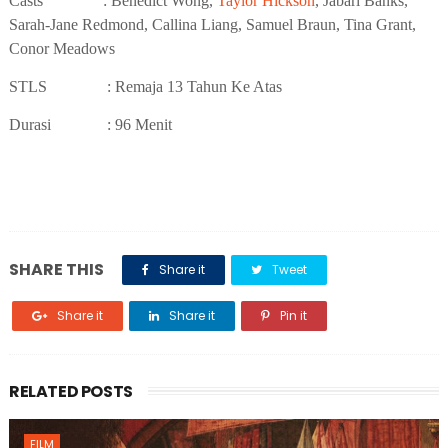
Casts
: Benedict Wong,
Taylor Hickson
, Jabari Banks,
Sarah-Jane Redmond, Callina Liang, Samuel Braun, Tina Grant,
Conor Meadows
STLS
: Remaja 13 Tahun Ke Atas
Durasi
: 96 Menit
SHARE THIS
Share it
Tweet
Share it
Share it
Pin it
RELATED POSTS
FILM