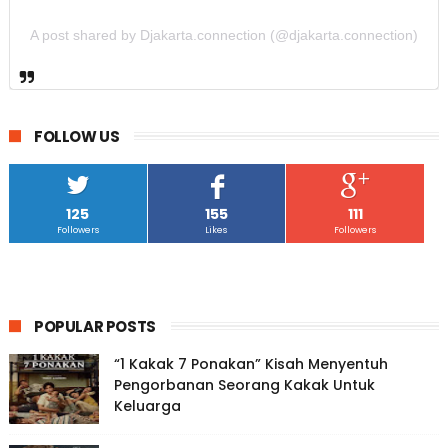
A post shared by Djakarta.connection (@djakarta.connection)
FOLLOW US
125
155
111
Followers
Likes
Followers
POPULAR POSTS
“1 Kakak 7 Ponakan” Kisah Menyentuh
Pengorbanan Seorang Kakak Untuk
Keluarga