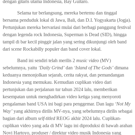
dengan gitaris utama Indonesia, Bay Guitaro.
Selama tur berlangsung, mereka bertemu dan tinggal
bersama penduduk lokal di Jawa, Bali, dan D.I. Yogyakarta (Jogja).
Pertunjukan mereka bervariasi mulai dari berbagi panggung festival
dengan legenda rock Indonesia, Superman is Dead (SID), hingga
tampil di bar kecil pinggir jalan yang sering dikunjungi oleh band
dari scene Rockabilly populer dan band cover lokal.
Band ini sendiri telah merilis 2
music video
(MV)
sebelumnya, yaitu
‘Daily Grind’
dan
‘Island of The Gods’
dimana
keduanya menonjolkan sejarah, cerita rakyat, dan pemandangan
Indonesia yang memukau. Kemudian cuplikan video dari
pertunjukan dan perjalanan tur tahun 2024 lalu, memberikan
kesempatan untuk menghadirkan video ketiga yang menyoroti
pengalaman band USA ini bagi para penggemar. Dan lagu
‘Not My
Way’
yang akhirnya dirilis MV-nya, yang sebelumnya dirilis sebagai
bagian dari album
self-titled
REOG akhir 2024 lalu. Cuplikan-
cuplikan video yang ada di MV lagu ini diproduksi di bawah arahan
Novi Hartoyo, produser / direktur video musik Indonesia yang