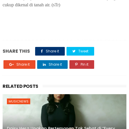
cukup dikenal di tanah air. (sTr)
SHARE THIS
Share it
Tweet
Share it
Share it
Pin it
RELATED POSTS
MUSICNEWS
Daisy Hera Ungkap Pertemanan Tak Sehat di “Every