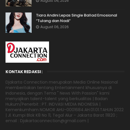
August 06, 2026
Tiara Andini Lepas Single Ballad Emosional
“Tulang dan Nadi”
August 06, 2026
KONTAK REDAKSI :
Djakarta Connection merupakan Media Online Nasional
memberitakan tentang Entertainment khususnya di
Indonesia, dengan Tema " News With Passion" kami
menyajikan talent-talent yang berkualitas | Badan
Hukum/Penerbit : PT. INDVASI MEDIA INDONESIA |
Kemenkumham NOMOR AHU-0001684.AH.01.01.TAHUN 2022
| Jl. Kumpi Blok K8 No 11, Tegal Alur - Jakarta Barat 11820 ;
email : Djakartaconnection@gmail.com |