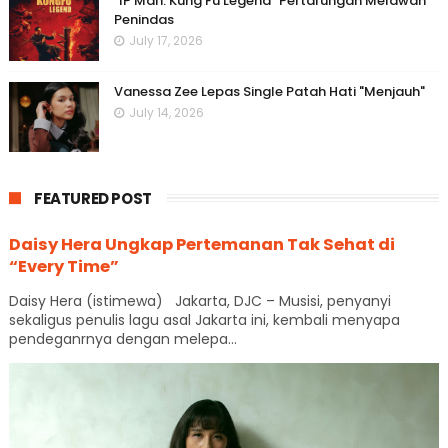
“IP Man: Kung Fu Legend” Pertarungan Melawan
Penindas
July 17, 2026
Vanessa Zee Lepas Single Patah Hati "Menjauh"
July 14, 2026
FEATURED POST
Daisy Hera Ungkap Pertemanan Tak Sehat di
“Every Time”
Daisy Hera (istimewa) Jakarta, DJC – Musisi, penyanyi
sekaligus penulis lagu asal Jakarta ini, kembali menyapa
pendeganrnya dengan melepa...