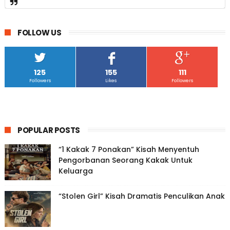
FOLLOW US
125
155
111
Followers
Likes
Followers
POPULAR POSTS
“1 Kakak 7 Ponakan” Kisah Menyentuh
Pengorbanan Seorang Kakak Untuk
Keluarga
“Stolen Girl” Kisah Dramatis Penculikan Anak