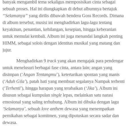
banyak mengambil tema sekaligus memposisikan cinta sebagai
sebuah proses. Hal ini diungkapkan di debut albumnya bertajuk
“Selamanya”
yang dirilis dibawah bendera Goss Records. Dimana
di album tersebut, musisi ini menghadirkan lagu-lagu tentang
keyakinan, penantian, kehilangan, kesepian, hingga keberanian
untuk memulai kembali. Album ini juga menandai langkah penting
HIMM, sebagai solois dengan identitas musikal yang matang dan
jujur.
Menghadirkan 9
track
yang akan mengajak para pendengar
untuk menelusuri berbagai fase cinta, antara lain; angan yang
disimpan (‘
Angan Tentangmu
’), ketertarikan spontan yang manis
(‘
Aduh Gila’
), patah hati yang membuat segalanya Nampak terhenti
(‘
Terhenti
’), hingga harapan yang terabaikan (
‘Jika’
). Album ini
disusun sebagai kumpulan
single
lepas, melainkan satu narasi
emosional yang saling terhubung. Album ini dibuka dengan lagu
‘Selamanya’
, sebuah
love anthem
dewasa yang menempatkan
pernikahan sebagai komitmen, yang diputuskan secara sadar dan
dewasa.