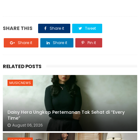
SHARE THIS
Share it
Tweet
Share it
Share it
Pin it
RELATED POSTS
MUSICNEWS
Daisy Hera Ungkap Pertemanan Tak Sehat di “Every
Time”
August 06, 2026