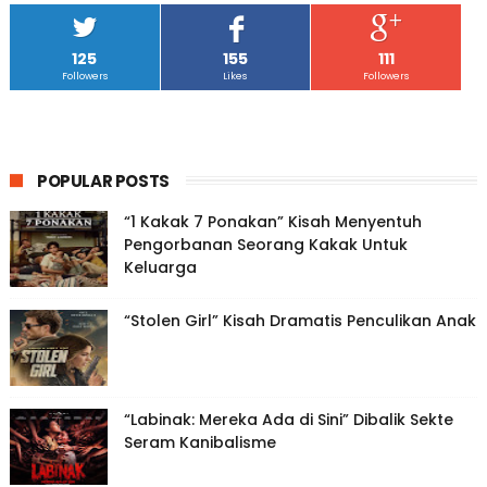
125
155
111
Followers
Likes
Followers
POPULAR POSTS
“1 Kakak 7 Ponakan” Kisah Menyentuh
Pengorbanan Seorang Kakak Untuk
Keluarga
“Stolen Girl” Kisah Dramatis Penculikan Anak
“Labinak: Mereka Ada di Sini” Dibalik Sekte
Seram Kanibalisme