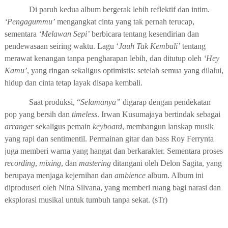
Di paruh kedua album bergerak lebih reflektif dan intim.
‘Pengagummu’
mengangkat cinta yang tak pernah terucap,
sementara
‘Melawan Sepi’
berbicara tentang kesendirian dan
pendewasaan seiring waktu. Lagu ‘
Jauh Tak Kembali’
tentang
merawat kenangan tanpa pengharapan lebih, dan ditutup oleh
‘Hey
Kamu’
, yang ringan sekaligus optimistis: setelah semua yang dilalui,
hidup dan cinta tetap layak disapa kembali.
Saat produksi, “
Selamanya”
digarap dengan pendekatan
pop yang bersih dan
timeless
. Irwan Kusumajaya bertindak sebagai
arranger
sekaligus pemain
keyboard
, membangun lanskap musik
yang rapi dan sentimentil. Permainan gitar dan bass Roy Ferrynta
juga memberi warna yang hangat dan berkarakter. Sementara proses
recording
,
mixing
, dan
mastering
ditangani oleh Delon Sagita, yang
berupaya menjaga kejernihan dan
ambience
album. Album ini
diproduseri oleh Nina Silvana, yang memberi ruang bagi narasi dan
eksplorasi musikal untuk tumbuh tanpa sekat. (sTr)