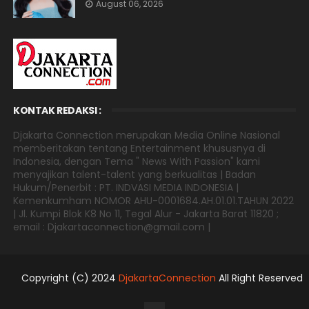
August 06, 2026
KONTAK REDAKSI :
Djakarta Connection merupakan Media Online Nasional
memberitakan tentang Entertainment khususnya di
Indonesia, dengan Tema " News With Passion" kami
menyajikan talent-talent yang berkualitas | Badan
Hukum/Penerbit : PT. INDVASI MEDIA INDONESIA |
Kemenkumham NOMOR AHU-0001684.AH.01.01.TAHUN 2022
| Jl. Kumpi Blok K8 No 11, Tegal Alur - Jakarta Barat 11820 ;
email : Djakartaconnection@gmail.com |
Copyright (C) 2024
DjakartaConnection
All Right Reserved