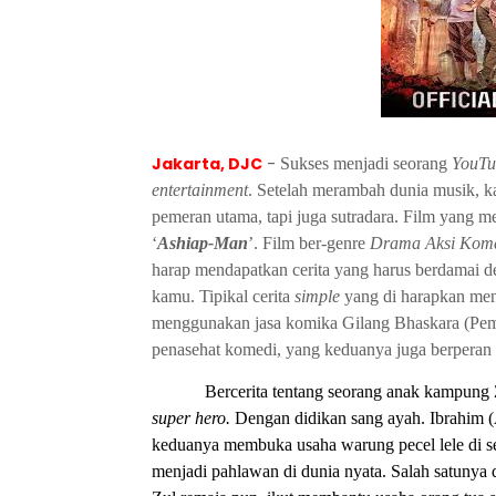
Jakarta, DJC
-
Sukses menjadi seorang
YouTu
entertainment
. Setelah merambah dunia musik, ka
pemeran utama, tapi juga sutradara. Film yang me
‘
Ashiap-Man
’. Film ber-genre
Drama Aksi Kom
harap mendapatkan cerita yang harus berdamai de
kamu. Tipikal cerita
simple
yang di harapkan men
menggunakan jasa komika Gilang Bhaskara (Pem
penasehat komedi, yang keduanya juga berperan d
Bercerita tentang seorang anak kampung
super hero.
Dengan didikan sang ayah. Ibrahim (
keduanya membuka usaha warung pecel lele di se
menjadi pahlawan di dunia nyata. Salah satunya