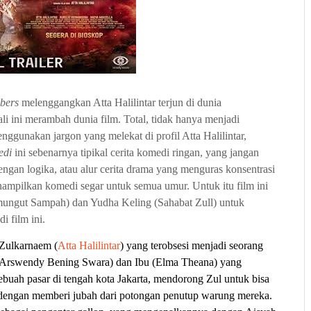
bers
melenggangkan Atta Halilintar terjun di dunia
li ini merambah dunia film. Total, tidak hanya menjadi
nggunakan jargon yang melekat di profil Atta Halilintar,
edi
ini sebenarnya tipikal cerita komedi ringan, yang jangan
ngan logika, atau alur cerita drama yang menguras konsentrasi
ampilkan komedi segar untuk semua umur. Untuk itu film ini
ungut Sampah) dan Yudha Keling (Sahabat Zull) untuk
i film ini.
 Zulkarnaem (
Atta Halilintar
) yang terobsesi menjadi seorang
Arswendy Bening Swara
) dan Ibu (Elma Theana) yang
buah pasar di tengah kota Jakarta, mendorong Zul untuk bisa
 dengan memberi jubah dari potongan penutup warung mereka.