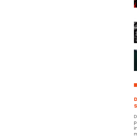
D
S
D
p
i
m