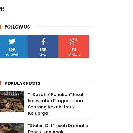
FOLLOW US
125
155
111
Followers
Likes
Followers
POPULAR POSTS
“1 Kakak 7 Ponakan” Kisah
Menyentuh Pengorbanan
Seorang Kakak Untuk
Keluarga
“Stolen Girl” Kisah Dramatis
Penculikan Anak