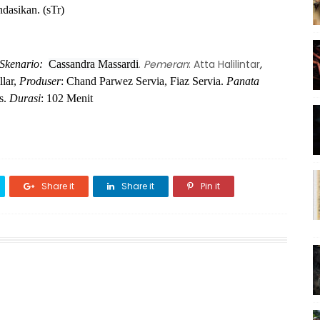
ndasikan. (sTr)
.
Pemeran
: Atta Halilintar
,
 Skenario:
Cassandra Massardi
lar,
Produser
:
Chand Parwez Servia
, Fiaz Servia.
Panata
s
.
Durasi
: 102 Menit
Share it
Share it
Pin it