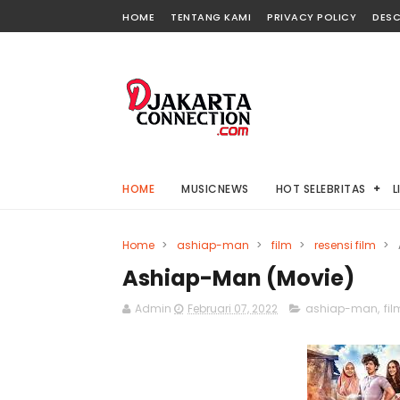
HOME
TENTANG KAMI
PRIVACY POLICY
DESC
HOME
MUSICNEWS
HOT SELEBRITAS
L
Home
>
ashiap-man
>
film
>
resensi film
>
Ashiap-Man (Movie)
Admin
Februari 07, 2022
ashiap-man
,
fil