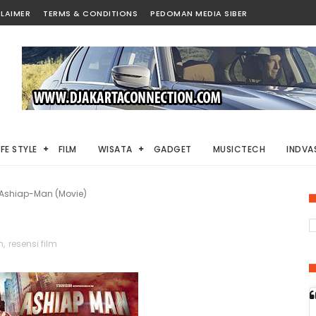
LAIMER
TERMS & CONDITIONS
PEDOMAN MEDIA SIBER
IFE STYLE
FILM
WISATA
GADGET
MUSICTECH
INDVAS
Ashiap-Man (Movie)
m
,
resensi film