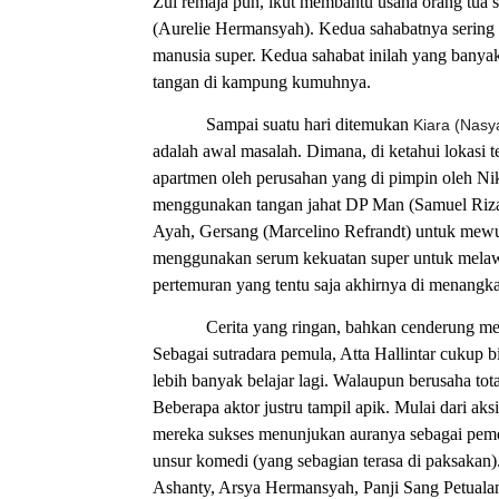
Zul remaja pun, ikut membantu usaha orang tua 
(Aurelie Hermansyah). Kedua sahabatnya serin
manusia super. Kedua sahabat inilah yang banyak
tangan di kampung kumuhnya.
Sampai suatu hari ditemukan
Kiara (Nasy
adalah awal masalah. Dimana, di ketahui lokasi t
apartmen oleh perusahan yang di pimpin oleh Ni
menggunakan tangan jahat DP Man (Samuel Rizal
Ayah, Gersang (Marcelino Refrandt) untuk mewuj
menggunakan serum kekuatan super untuk melawa
pertemuran yang tentu saja akhirnya di menangka
Cerita yang ringan, bahkan cenderung me
Sebagai sutradara pemula, Atta Hallintar cukup bis
lebih banyak belajar lagi. Walaupun berusaha tot
Beberapa aktor justru tampil apik. Mulai dari aks
mereka sukses menunjukan auranya sebagai pemer
unsur komedi (yang sebagian terasa di paksakan
Ashanty, Arsya Hermansyah, Panji Sang Petualan