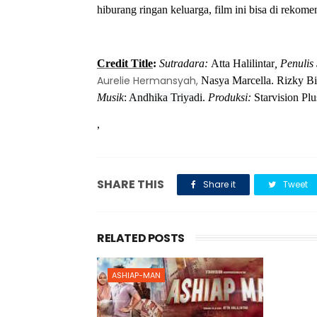
hiburang ringan keluarga, film ini bisa di rekome
Credit Title
:
Sutradara:
Atta Halilintar
, Penulis
Aurelie Hermansyah,
Nasya Marcella.
Rizky Bil
Musik
:
Andhika Triyadi
.
Produksi:
Starvision Plu
,
SHARE THIS
Share it
Tweet
RELATED POSTS
ASHIAP-MAN