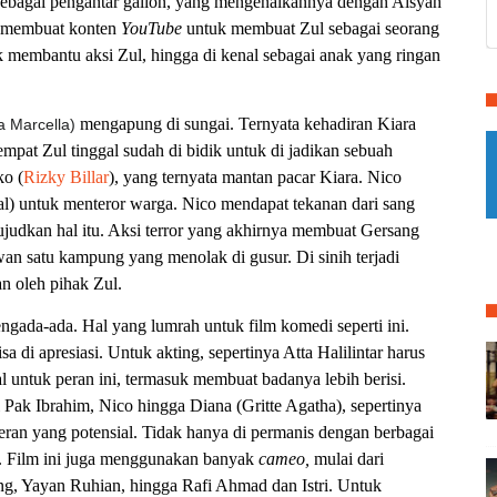
sebagai pengantar gallon, yang mengenalkannya dengan Aisyah
g membuat konten
YouTube
untuk membuat Zul sebagai seorang
 membantu aksi Zul, hingga di kenal sebagai anak yang ringan
mengapung di sungai. Ternyata kehadiran Kiara
a Marcella)
empat Zul tinggal sudah di bidik untuk di jadikan sebuah
ko (
Rizky Billar
), yang ternyata mantan pacar Kiara. Nico
) untuk menteror warga. Nico mendapat tekanan dari sang
udkan hal itu. Aksi terror yang akhirnya membuat Gersang
n satu kampung yang menolak di gusur. Di sinih terjadi
n oleh pihak Zul.
ngada-ada. Hal yang lumrah untuk film komedi seperti ini.
a di apresiasi. Untuk akting, sepertinya Atta Halilintar harus
al untuk peran ini, termasuk membuat badanya lebih berisi.
i Pak Ibrahim, Nico hingga Diana (Gritte Agatha), sepertinya
an yang potensial. Tidak hanya di permanis dengan berbagai
). Film ini juga menggunakan banyak
cameo,
mulai dari
g, Yayan Ruhian, hingga Rafi Ahmad dan Istri. Untuk