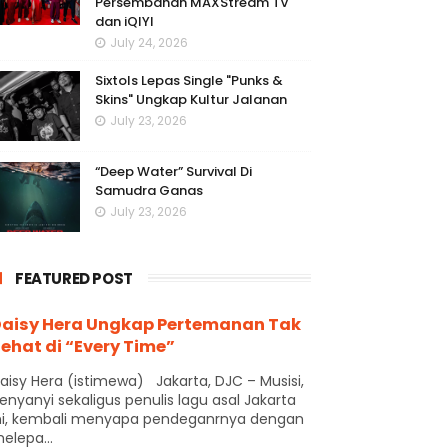
Persembahan MAXStream TV
dan iQIYI
July 24, 2026
Sixtols Lepas Single "Punks &
Skins" Ungkap Kultur Jalanan
July 23, 2026
“Deep Water” Survival Di
Samudra Ganas
July 23, 2026
FEATURED POST
aisy Hera Ungkap Pertemanan Tak
ehat di “Every Time”
aisy Hera (istimewa) Jakarta, DJC – Musisi,
enyanyi sekaligus penulis lagu asal Jakarta
ni, kembali menyapa pendeganrnya dengan
elepa...